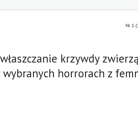
Nr 1 (
właszczanie krzywdy zwierz
w wybranych horrorach z fe