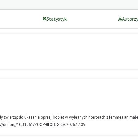
Statystyki
Autorz
dy zwierząt do ukazania opresji kobiet w wybranych horrorach z femmes animale
tps://doi.org/10.31261/ZOOPHILOLOGICA.2026.17.05