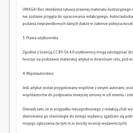
UWAGA! Bez określenia sytuacji prawnej materiału ilustracyjnego 
nie zostanie przyjęta do opracowania redakcyjnego. Autor/autork
podania nieprawidłowych danych (także w zakresie pokrycia kosz
3. Prawa użytkownika
Zgodnie z licencją CC BY-SA 4.0 użytkownicy mogą udostępniać (k
tworzyć na podstawie materiału) artykuł w dowolnym celu, pod wa
4. Współautorstwo
Jeśli artykuł został przygotowany wspólnie z innymi autorami, os
współautorów do podpisania niniejszej umowy w ich imieniu i z
Oświadczam, że w przypadku nieuzgodnionego z redakcją i/lub w
skierowania go równolegle do innego wydawcy zgadzam się pokry
mojego zgłoszenia (w tym m.in. koszty recenzji wydawniczych).