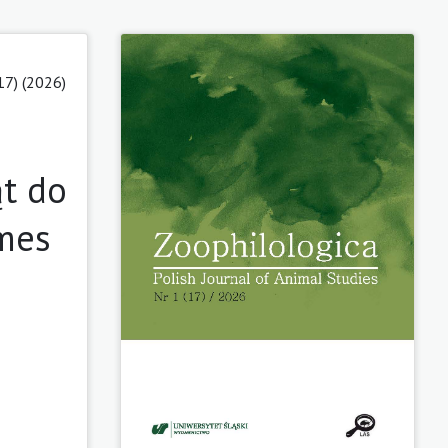
17) (2026)
ąt do
mmes