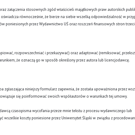
oraz załączenia stosownych zgód właścicieli majątkowych praw autorskich publi
a oświadcza równocześnie, że bierze na siebie wszelką odpowiedzialność w prz
tów poniesionych przez Wydawnictwo UŚ oraz roszczeń finansowych stron trzeci
opiować, rozpowszechniać i przekazywać) oraz adaptować (remiksować, przekszt
runkiem, że oznaczą go w sposób określony przez autora lub licencjodawcę.
oba zgłaszająca niniejszy formularz zapewnia, że została upoważniona przez wsz
obowiązuje się poinformować swoich współautorów o warunkach tej umowy.
ydawcą czasopisma wycofania przeze mnie tekstu z procesu wydawniczego lub
ć wszelkie koszty poniesione przez Uniwersytet Śląski w związku z procedowa