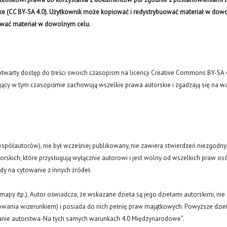
like (CC BY-SA 4.0). Użytkownik może kopiować i redystrybuować materiał w do
ywać materiał w dowolnym celu.
arty dostęp do treści swoich czasopism na licencji Creative Commons BY-SA 
ujący w tym czasopiśmie zachowują wszelkie prawa autorskie i zgadzają się na w
(i współautorów), nie był wcześniej publikowany, nie zawiera stwierdzeń niezgodny
rskich, które przysługują wyłącznie autorowi i jest wolny od wszelkich praw os
ody na cytowanie z innych źródeł.
y, mapy itp.), Autor oświadcza, że wskazane dzieła są jego dziełami autorskimi, nie
nowania wizerunkiem) i posiada do nich pełnię praw majątkowych. Powyższe dzie
znanie autorstwa-Na tych samych warunkach 4.0 Międzynarodowe”.