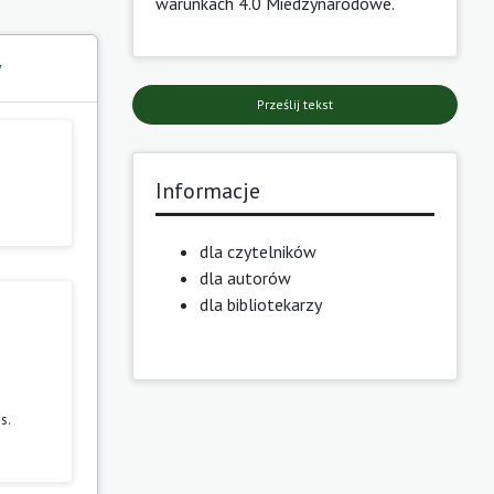
warunkach 4.0 Miedzynarodowe
.
y
Prześlij tekst
Informacje
dla czytelników
dla autorów
dla bibliotekarzy
s.