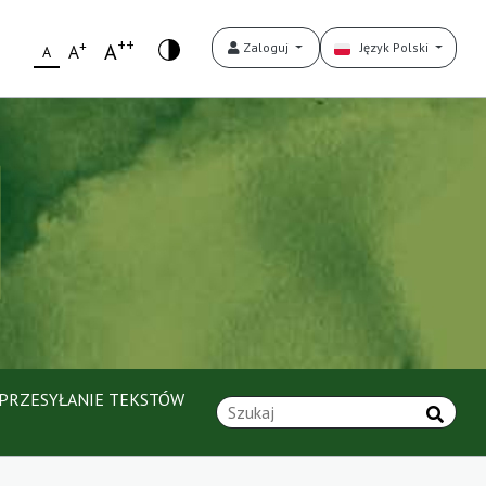
++
+
A
Zaloguj
Język Polski
A
A
PRZESYŁANIE TEKSTÓW