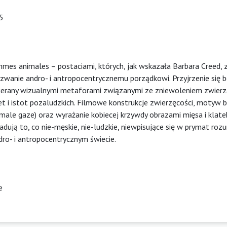
5
mes animales – postaciami, których, jak wskazała Barbara Creed,
wanie andro- i antropocentrycznemu porządkowi. Przyjrzenie się
erany wizualnymi metaforami związanymi ze zniewoleniem zwierzą
et i istot pozaludzkich. Filmowe konstrukcje zwierzęcości, motyw b
ale gaze) oraz wyrażanie kobiecej krzywdy obrazami mięsa i klate
adują to, co nie-męskie, nie-ludzkie, niewpisujące się w prymat ro
ro- i antropocentrycznym świecie.
e