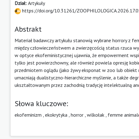
Dział:
Artykuły
https://doi.org/10.31261/ZOOPHILOLOGICA.2026.17.0
Abstrakt
Materiał badawczy artykułu stanowią wybrane horrory z fem
między człowieczeństwem a zwierzęcością status rzuca wyz
w optyce ekofeministycznej ujawnia, że empowerment wspi
tylko jest powierzchowny, ale również powiela opresję kobi
przedmiotem oglądu (jako żywy eksponat w zoo lub obiekt m
umacniają dualistyczno-hierarchiczne myślenie, a także degr
ukształtowanym przez zachodnią tradycję intelektualną and
Słowa kluczowe:
ekofeminizm
,
ekokrytyka
,
horror
,
wilkołak
,
femme animal