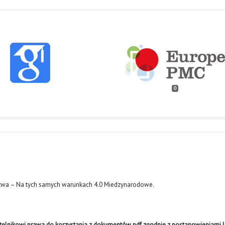
0
twa – Na tych samych warunkach 4.0 Miedzynarodowe
.
ytelnikowi prawa do korzystania z dokumentów pdf zgodnie z postanowieniami li