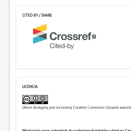
CITED BY / SHARE
0
LICENCJA
Utwór dostępny jest na licencji
Creative Commons Uznanie autors
Właściciele praw autorskich do nadesłanych tekstów udzielają Cz