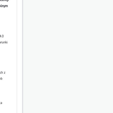
wolnym
4.0
arunki
ch z
ób
ła