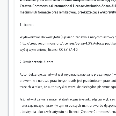
Creative Commons 4.0 International License: Attribution-Share-A
medium lub formacie oraz remiksować, przekształcać i wykorzyst
1. Licencja
Wydawnictwo Uniwersytetu Śląskiego zapewnia natychmiastowy otw
(
http://creativecommons.org/licenses/by-sa/4.0/
). Autorzy publik
wyżej wymienionej licencji CC BY-SA 4.0.
2. Oświadczenie Autora
Autor deklaruje, że artykuł jest oryginalny, napisany przez niego 
prawem, nie narusza praw innych osób, jest przedmiotem praw auto
trzecich, a także, że autor uzyskał wszelkie niezbędne pisemne zg
Jeśli artykuł zawiera materiał ilustracyjny (rysunki, zdjęcia, wykres
naruszają niczyich praw (w tym osobistych, m.in. prawa do dyspo
udostępnia jako część artykułu na licencji „Creative Commons U