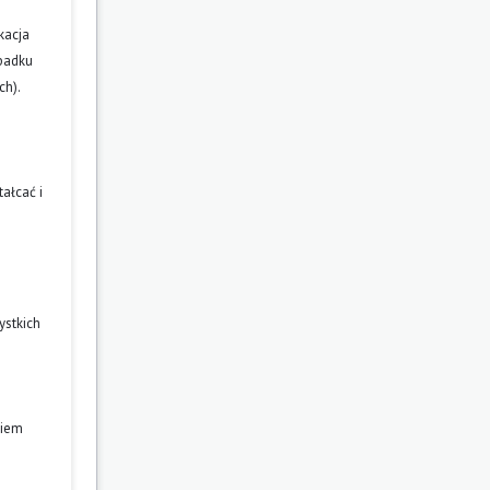
kacja
ypadku
ch).
ałcać i
ystkich
niem