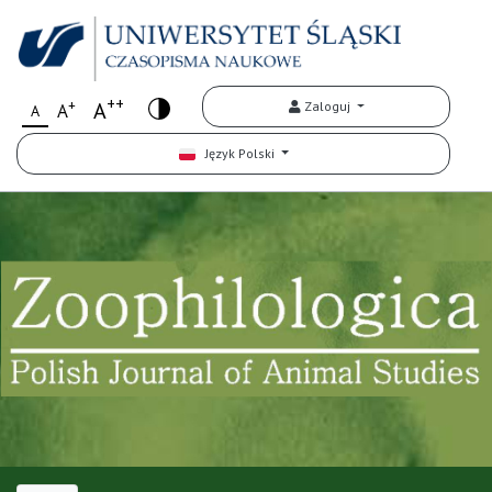
++
+
A
Zaloguj
A
A
Język Polski