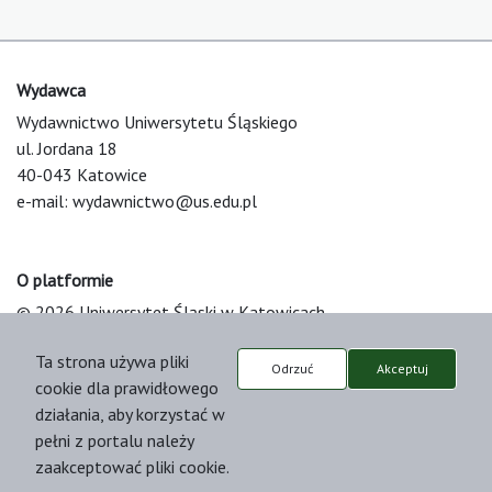
Wydawca
Wydawnictwo Uniwersytetu Śląskiego
ul. Jordana 18
40-043 Katowice
e-mail:
wydawnictwo@us.edu.pl
O platformie
© 2026 Uniwersytet Śląski w Katowicach
Support & Customization by LIBCOM
Ta strona używa pliki
Platform & Workflow by OJS/PKP
Odrzuć
Akceptuj
cookie dla prawidłowego
działania, aby korzystać w
pełni z portalu należy
zaakceptować pliki cookie.