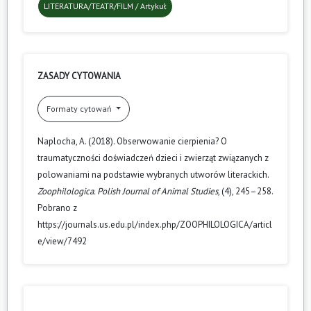
LITERATURA/TEATR/FILM / Artykuł
ZASADY CYTOWANIA
Formaty cytowań
Naplocha, A. (2018). Obserwowanie cierpienia? O
traumatyczności doświadczeń dzieci i zwierząt związanych z
polowaniami na podstawie wybranych utworów literackich.
Zoophilologica. Polish Journal of Animal Studies
, (4), 245–258.
Pobrano z
https://journals.us.edu.pl/index.php/ZOOPHILOLOGICA/articl
e/view/7492