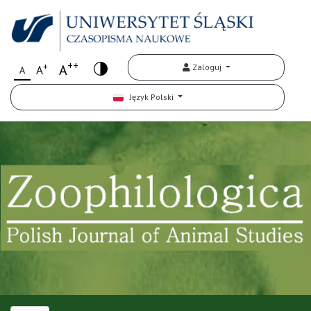
++
+
A
Zaloguj
A
A
Język Polski