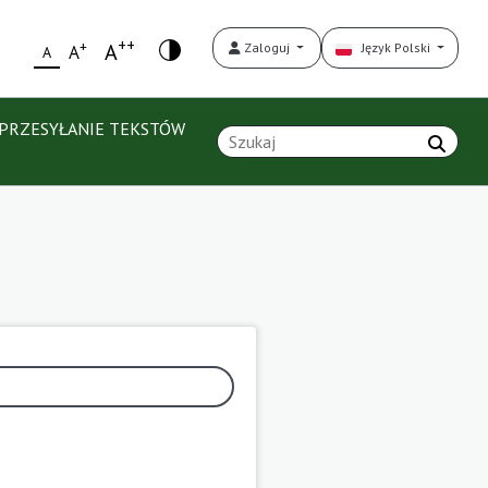
++
+
A
Zaloguj
Język Polski
A
A
PRZESYŁANIE TEKSTÓW