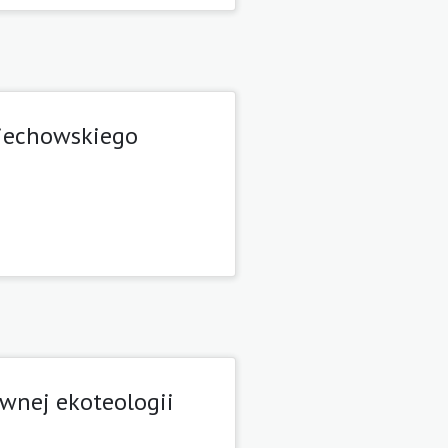
dziechowskiego
awnej ekoteologii