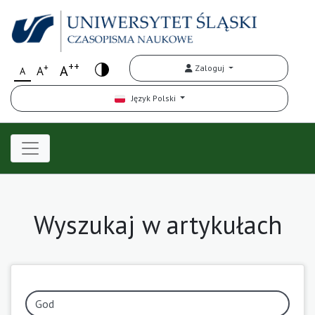
++
+
A
Zaloguj
A
A
Język Polski
Wyszukaj w artykułach