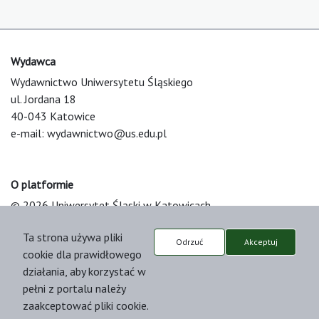
Wydawca
Wydawnictwo Uniwersytetu Śląskiego
ul. Jordana 18
40-043 Katowice
e-mail:
wydawnictwo@us.edu.pl
O platformie
© 2026 Uniwersytet Śląski w Katowicach
Support & Customization by LIBCOM
Ta strona używa pliki
Platform & Workflow by OJS/PKP
Odrzuć
Akceptuj
cookie dla prawidłowego
działania, aby korzystać w
pełni z portalu należy
zaakceptować pliki cookie.