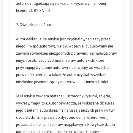
autorskie i zgadzają się na warunki wyżej wymienionej
licencji CC BY-SA 4.0.
2. Oświadczenie Autora
Autor deklaruje, że artykuł jest oryginalny, napisany przez
niego (i współautorów), nie był wcześniej publikowany, nie
zawiera stwierdzeń niezgodnych z prawem, nie narusza praw
innych osób, jest przedmiotem praw autorskich, które
przysługują wyłącznie autorowi i jest wolny od wszelkich
praw osób trzecich, a także, że autor uzyskał wszelkie
niezbędne pisemne zgody na cytowanie z innych źródeł.
Jeśli artykuł zawiera materiał ilustracyjny (rysunki, zdjęcia,
wykresy, mapy itp.), Autor oświadcza, że wskazane dzieła są
jego dziełami autorskimi, nie naruszają niczyich praw (w tym
osobistych, m.in. prawa do dysponowania wizerunkiem) i
posiada do nich pełnię praw majątkowych. Powyższe dzieła
udostępnia jako część artykułu na licencji „Creative