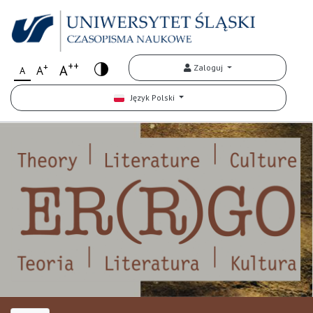
++
+
A
Zaloguj
A
A
Język Polski