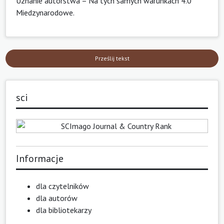
Uznanie autorstwa – Na tych samych warunkach 4.0
Miedzynarodowe
.
Prześlij tekst
sci
Informacje
dla czytelników
dla autorów
dla bibliotekarzy