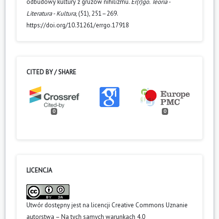
odbudowy kultury z gruzów nihilizmu.
Er(r)go. Teoria -
Literatura - Kultura
, (51), 251–269.
https://doi.org/10.31261/errgo.17918
CITED BY / SHARE
0
0
LICENCJA
Utwór dostępny jest na licencji
Creative Commons Uznanie
autorstwa – Na tych samych warunkach 4.0