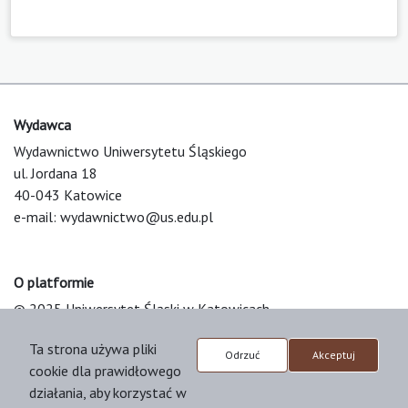
Wydawca
Wydawnictwo Uniwersytetu Śląskiego
ul. Jordana 18
40-043 Katowice
e-mail:
wydawnictwo@us.edu.pl
O platformie
© 2025 Uniwersytet Śląski w Katowicach
Support & Customization by LIBCOM
Ta strona używa pliki
Platform & Workflow by OJS/PKP
Odrzuć
Akceptuj
cookie dla prawidłowego
działania, aby korzystać w