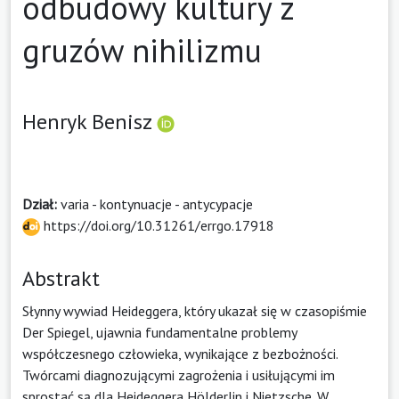
odbudowy kultury z
gruzów nihilizmu
Henryk Benisz
Dział:
varia - kontynuacje - antycypacje
https://doi.org/10.31261/errgo.17918
Abstrakt
Słynny wywiad Heideggera, który ukazał się w czasopiśmie
Der Spiegel, ujawnia fundamentalne problemy
współczesnego człowieka, wynikające z bezbożności.
Twórcami diagnozującymi zagrożenia i usiłującymi im
sprostać są dla Heideggera Hölderlin i Nietzsche. W