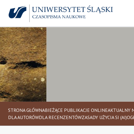
STRONA GŁÓWNA
BIEŻĄCE PUBLIKACJE ONLINE
AKTUALNY 
DLA AUTORÓW
DLA RECENZENTÓW
ZASADY UŻYCIA SI (AI)
OG