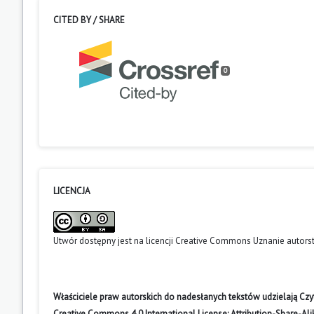
CITED BY / SHARE
0
LICENCJA
Utwór dostępny jest na licencji
Creative Commons Uznanie autors
Właściciele praw autorskich do nadesłanych tekstów udzielają Cz
Creative Commons 4.0 International License: Attribution-Share-A