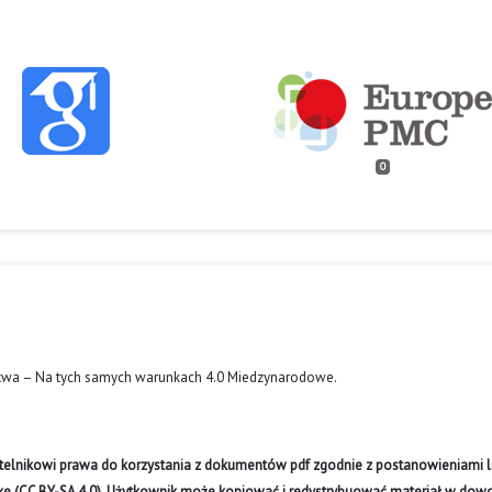
0
twa – Na tych samych warunkach 4.0 Miedzynarodowe
.
ytelnikowi prawa do korzystania z dokumentów pdf zgodnie z postanowieniami li
like (CC BY-SA 4.0). Użytkownik może kopiować i redystrybuować materiał w do