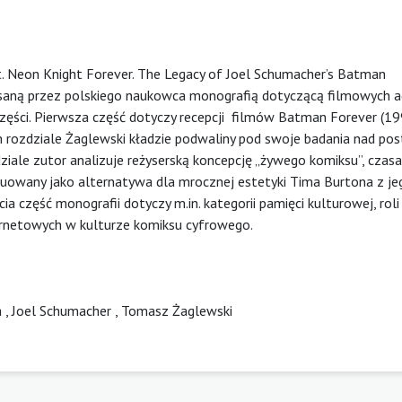
t. Neon Knight Forever. The Legacy of Joel Schumacher’s Batman
saną przez polskiego naukowca monografią dotyczącą filmowych a
zęści. Pierwsza część dotyczy recepcji filmów Batman Forever (19
m rozdziale Żaglewski kładzie podwaliny pod swoje badania nad pos
ale zutor analizuje reżyserską koncepcję „żywego komiksu”, czas
ruowany jako alternatywa dla mrocznej estetyki Tima Burtona z j
 część monografii dotyczy m.in. kategorii pamięci kulturowej, roli 
ternetowych w kulturze komiksu cyfrowego.
a
,
Joel Schumacher
,
Tomasz Żaglewski