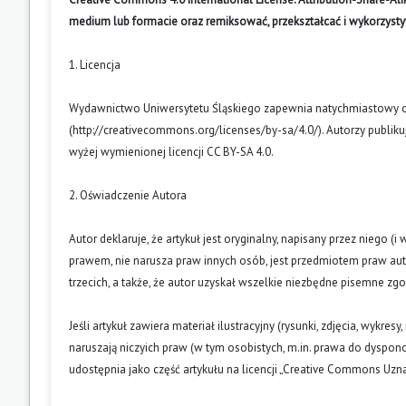
medium lub formacie oraz remiksować, przekształcać i wykorzyst
1. Licencja
Wydawnictwo Uniwersytetu Śląskiego zapewnia natychmiastowy otw
(
http://creativecommons.org/licenses/by-sa/4.0/
). Autorzy publik
wyżej wymienionej licencji CC BY-SA 4.0.
2. Oświadczenie Autora
Autor deklaruje, że artykuł jest oryginalny, napisany przez niego 
prawem, nie narusza praw innych osób, jest przedmiotem praw auto
trzecich, a także, że autor uzyskał wszelkie niezbędne pisemne zg
Jeśli artykuł zawiera materiał ilustracyjny (rysunki, zdjęcia, wykres
naruszają niczyich praw (w tym osobistych, m.in. prawa do dyspo
udostępnia jako część artykułu na licencji „Creative Commons U