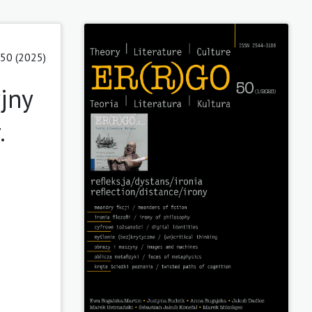
 50 (2025)
jny
.