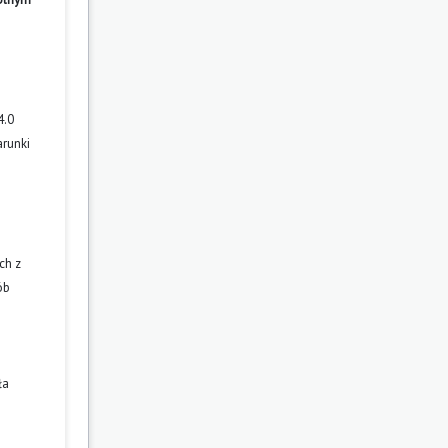
4.0
arunki
ch z
ób
ła