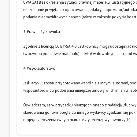
UWAGA! Bez określenia sytuacji prawnej materiału ilustracyjnego 
nie zostanie przyjęta do opracowania redakcyjnego. Autor/autork
podania nieprawidłowych danych (także w zakresie pokrycia kosz
3. Prawa użytkownika
Zgodnie z licencją CC BY-SA 4.0 użytkownicy mogą udostępniać (k
tworzyć na podstawie materiału) artykuł w dowolnym celu, pod wa
4. Współautorstwo
Jeśli artykuł został przygotowany wspólnie z innymi autorami, os
współautorów do podpisania niniejszej umowy w ich imieniu i z
Oświadczam, że w przypadku nieuzgodnionego z redakcją i/lub w
skierowania go równolegle do innego wydawcy zgadzam się pokry
mojego zgłoszenia (w tym m.in. koszty recenzji wydawniczych).