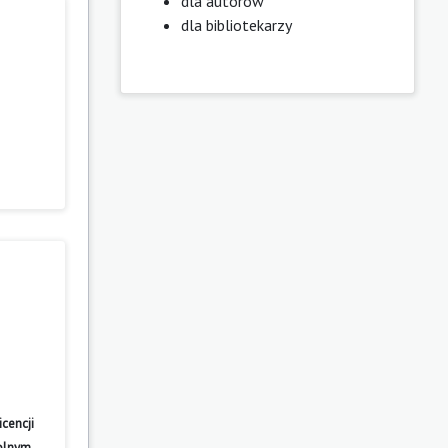
dla autorów
dla bibliotekarzy
cencji
wolnym