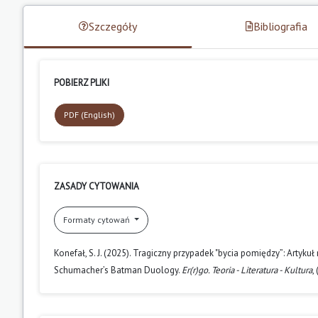
Szczegóły
Bibliografia
POBIERZ PLIKI
PDF (English)
ZASADY CYTOWANIA
Formaty cytowań
Konefał, S. J. (2025). Tragiczny przypadek "bycia pomiędzy”: Arty
Schumacher’s Batman Duology.
Er(r)go. Teoria - Literatura - Kultura
,