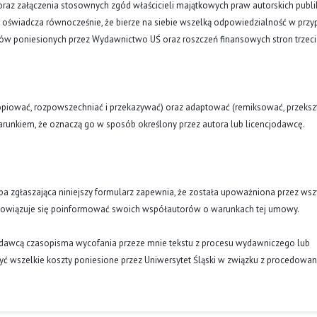
oraz załączenia stosownych zgód właścicieli majątkowych praw autorskich publi
a oświadcza równocześnie, że bierze na siebie wszelką odpowiedzialność w prz
tów poniesionych przez Wydawnictwo UŚ oraz roszczeń finansowych stron trzeci
opiować, rozpowszechniać i przekazywać) oraz adaptować (remiksować, przekszt
runkiem, że oznaczą go w sposób określony przez autora lub licencjodawcę.
oba zgłaszająca niniejszy formularz zapewnia, że została upoważniona przez wsz
obowiązuje się poinformować swoich współautorów o warunkach tej umowy.
ydawcą czasopisma wycofania przeze mnie tekstu z procesu wydawniczego lub
ć wszelkie koszty poniesione przez Uniwersytet Śląski w związku z procedowa