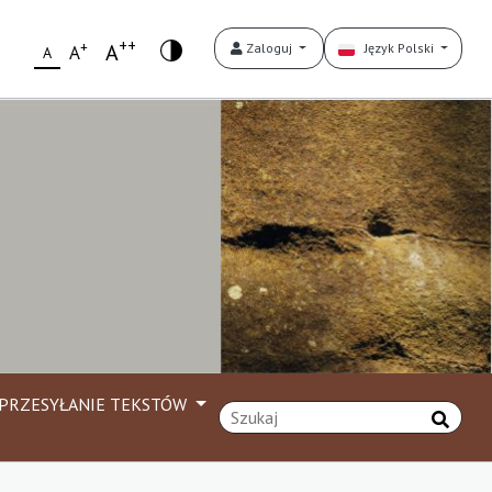
++
+
A
Zaloguj
Język Polski
A
A
PRZESYŁANIE TEKSTÓW