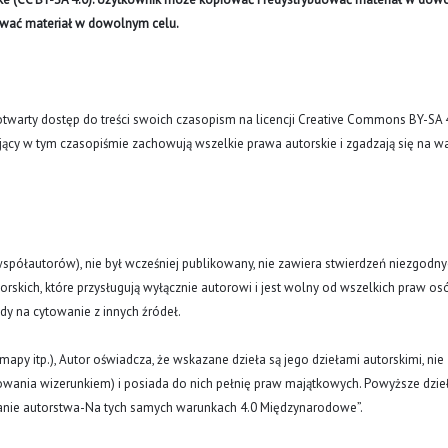
ywać materiał w dowolnym celu.
arty dostęp do treści swoich czasopism na licencji Creative Commons BY-SA 
ujący w tym czasopiśmie zachowują wszelkie prawa autorskie i zgadzają się na w
(i współautorów), nie był wcześniej publikowany, nie zawiera stwierdzeń niezgodny
rskich, które przysługują wyłącznie autorowi i jest wolny od wszelkich praw os
ody na cytowanie z innych źródeł.
y, mapy itp.), Autor oświadcza, że wskazane dzieła są jego dziełami autorskimi, nie
nowania wizerunkiem) i posiada do nich pełnię praw majątkowych. Powyższe dzie
znanie autorstwa-Na tych samych warunkach 4.0 Międzynarodowe”.