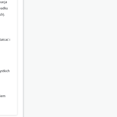
kacja
ypadku
ch).
ałcać i
ystkich
niem