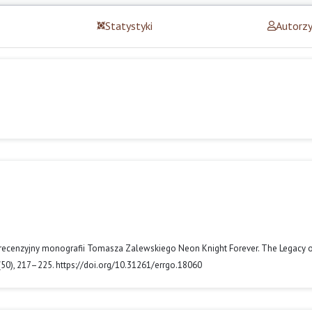
Statystyki
Autorz
kuł recenzyjny monografii Tomasza Zalewskiego Neon Knight Forever. The Legacy o
 (50), 217–225. https://doi.org/10.31261/errgo.18060