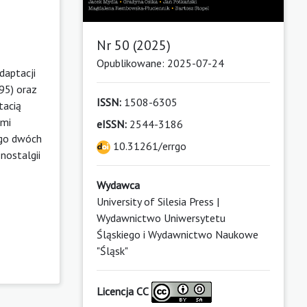
Nr 50 (2025)
Opublikowane: 2025-07-24
daptacji
95) oraz
ISSN:
1508-6305
tacią
ami
eISSN:
2544-3186
ego dwóch
10.31261/errgo
nostalgii
Wydawca
University of Silesia Press |
Wydawnictwo Uniwersytetu
Śląskiego i Wydawnictwo Naukowe
"Śląsk"
Licencja CC