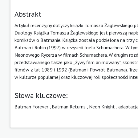
Abstrakt
Artykuł recenzyjny dotyczy książki Tomasza Żaglewskiego p
Duology. Książka Tomasza Żaglewskiego jest pierwszą napi
komiksów o Batmanie. Książka została podzielona na trzy c
Batman i Robin (1997) w reżyserii Joela Schumachera. W ty
Neonowego Rycerza w filmach Schumachera. W drugim rozdzi
przedstawianego także jako „żywy film animowany”, skonst
filmów z lat 1989 i 1992 (Batman i Powrót Batmana). Trzecia
w kulturze popularnej oraz kluczowej roli społeczności in
Słowa kluczowe:
Batman Forever
,
Batman Returns
,
Neon Knight
,
adaptacj