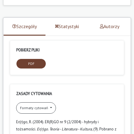
Szczegóły
Statystyki
Autorzy
POBIERZ PLIKI
PDF
ZASADY CYTOWANIA
Formaty cytowań
Er(r)go, R. (2004). ER(R)GO nr 9 (2/2004) - hybrydy i
tożsamości.
Er(r)go. Teoria - Literatura - Kultura
, (9). Pobrano z