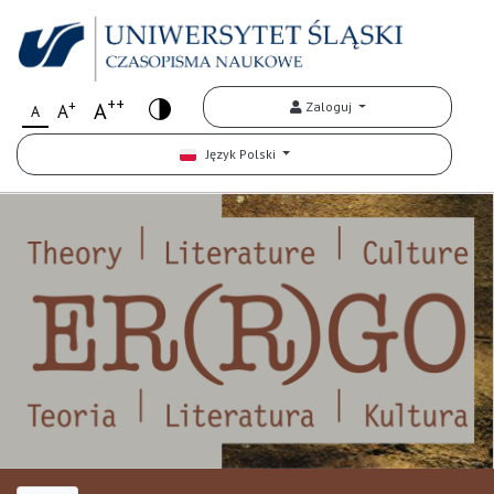
++
+
A
Zaloguj
A
A
Język Polski