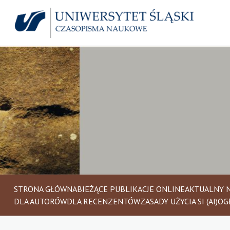
STRONA GŁÓWNA
BIEŻĄCE PUBLIKACJE ONLINE
AKTUALNY 
DLA AUTORÓW
DLA RECENZENTÓW
ZASADY UŻYCIA SI (AI)
OG