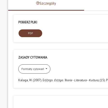
Szczegóły
POBIERZ PLIKI
PDF
ZASADY CYTOWANIA
Formaty cytowań
Kalaga, W. (2007). Er(r)rgo.
Er(r)go. Teoria - Literatura - Kultura
, (15).