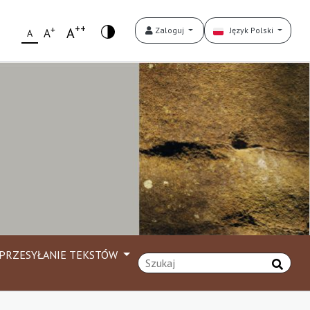
++
+
A
Zaloguj
Język Polski
A
A
PRZESYŁANIE TEKSTÓW