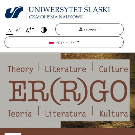
++
+
A
Zaloguj
A
A
Język Polski