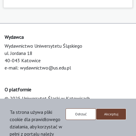
Wydawca
Wydawnictwo Uniwersytetu Śląskiego
ul. Jordana 18
40-043 Katowice
e-mail:
wydawnictwo@us.edu.pl
O platformie
© 2025 Uniwersytet Śląski w Katowicach
Support & Customization by LIBCOM
Ta strona używa pliki
Platform & Workflow by OJS/PKP
Odrzuć
Akceptuj
cookie dla prawidłowego
działania, aby korzystać w
pełni z portalu należy