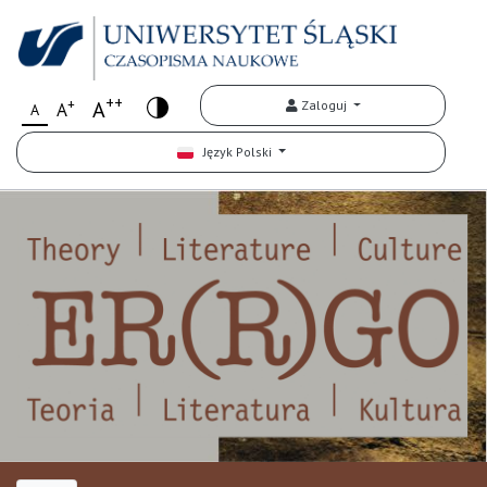
++
+
A
Zaloguj
A
A
Język Polski