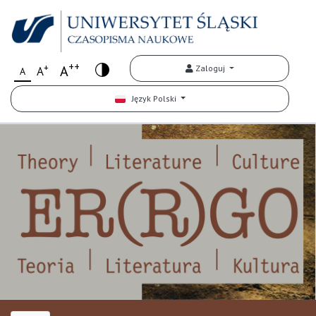
++
+
A
Zaloguj
A
A
Język Polski