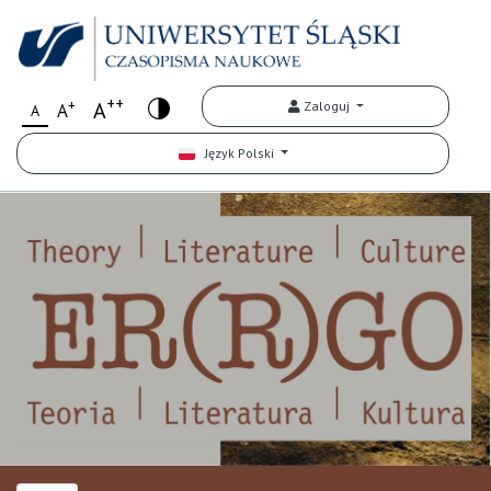
++
+
A
Zaloguj
A
A
Język Polski