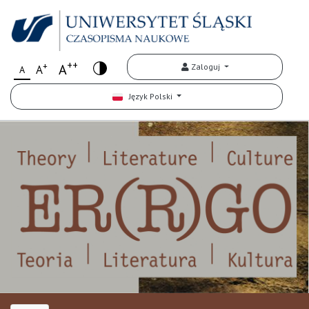
++
+
A
Zaloguj
A
A
Język Polski