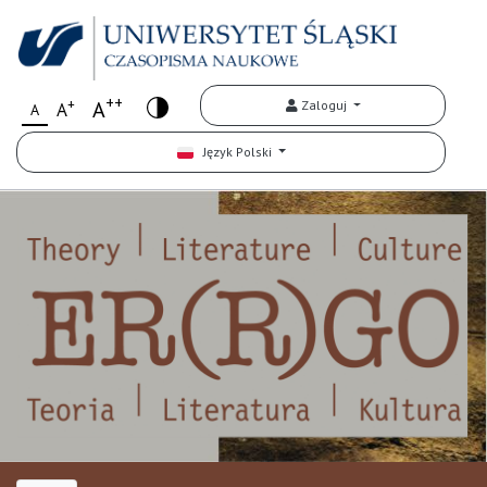
++
+
A
Zaloguj
A
A
Język Polski