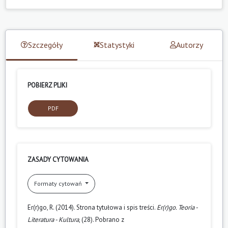
Szczegóły
Statystyki
Autorzy
POBIERZ PLIKI
PDF
ZASADY CYTOWANIA
Formaty cytowań
Er(r)go, R. (2014). Strona tytułowa i spis treści.
Er(r)go. Teoria -
Literatura - Kultura
, (28). Pobrano z