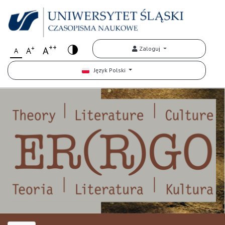
++
+
A
Zaloguj
A
A
Język Polski