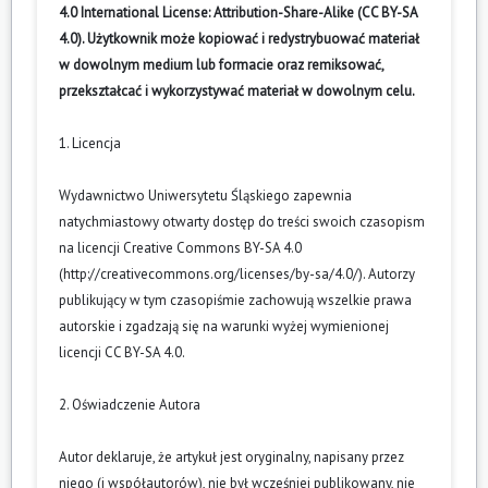
4.0 International License: Attribution-Share-Alike (CC BY-SA
4.0). Użytkownik może kopiować i redystrybuować materiał
w dowolnym medium lub formacie oraz remiksować,
przekształcać i wykorzystywać materiał w dowolnym celu.
1. Licencja
Wydawnictwo Uniwersytetu Śląskiego zapewnia
natychmiastowy otwarty dostęp do treści swoich czasopism
na licencji Creative Commons BY-SA 4.0
(
http://creativecommons.org/licenses/by-sa/4.0/
). Autorzy
publikujący w tym czasopiśmie zachowują wszelkie prawa
autorskie i zgadzają się na warunki wyżej wymienionej
licencji CC BY-SA 4.0.
2. Oświadczenie Autora
Autor deklaruje, że artykuł jest oryginalny, napisany przez
niego (i współautorów), nie był wcześniej publikowany, nie