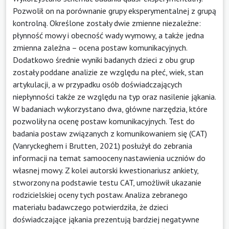
Pozwolił on na porównanie grupy eksperymentalnej z grupą
kontrolną. Określone zostały dwie zmienne niezależne:
płynność mowy i obecność wady wymowy, a także jedna
zmienna zależna – ocena postaw komunikacyjnych.
Dodatkowo średnie wyniki badanych dzieci z obu grup
zostały poddane analizie ze względu na płeć, wiek, stan
artykulacji, a w przypadku osób doświadczających
niepłynności także ze względu na typ oraz nasilenie jąkania.
W badaniach wykorzystano dwa, główne narzędzia, które
pozwoliły na ocenę postaw komunikacyjnych. Test do
badania postaw związanych z komunikowaniem się (CAT)
(Vanryckeghem i Brutten, 2021) posłużył do zebrania
informacji na temat samooceny nastawienia uczniów do
własnej mowy. Z kolei autorski kwestionariusz ankiety,
stworzony na podstawie testu CAT, umożliwił ukazanie
rodzicielskiej oceny tych postaw. Analiza zebranego
materiału badawczego potwierdziła, że dzieci
doświadczające jąkania prezentują bardziej negatywne