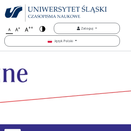
++
+
A
Zaloguj
A
A
Język Polski