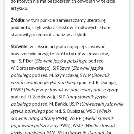
do których nie ma bezpośrednich odwołań w tekście
artykułu.
Źródła
: w tym punkcie zamieszczamy literaturę
podmiotu, czyli wykaz tekstów źródłowych, które
stanowiły przedmiot analiz w artykule.
Słowniki
: w tekście artykułu najlepiej stosować
powszechnie przyjęte skróty tytułów słowników,
np.: SJPDor (
Słownik języka polskiego
pod red.
W. Doroszewskiego), SJPSzym (
Słownik języka
polskiego
pod red. M. Szymczaka), SWJP (
Słownik
współczesnego języka polskiego
pod red. B. Dunaja),
PSWP (
Praktyczny słownik współczesnej polszczyzny
pod red. H. Zgółkowej), ISJP (
Inny słownik języka
polskiego
pod red. M. Bańki), USJP (
Uniwersalny słownik
języka polskiego
pod red. S. Dubisza), WSO (
Wielki
słownik ortograficzny
PWN), WSPP (
Wielki słownik
poprawnej polszczyzny
PWN), WSJP (
Wielki słownik
języka polskiego
PAN
), SStp (
Słownik staropolski
),