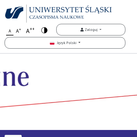
++
+
A
Zaloguj
A
A
Język Polski