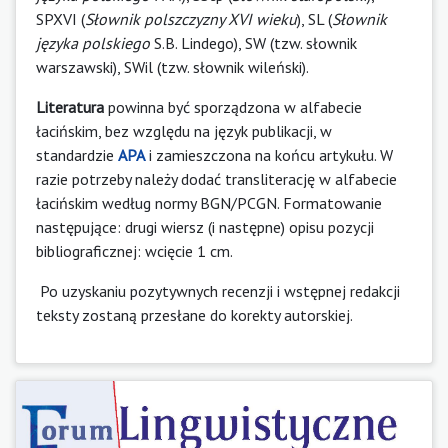
SPXVI (
Słownik polszczyzny XVI wieku
), SL (
Słownik
języka polskiego
S.B. Lindego), SW (tzw. słownik
warszawski), SWil (tzw. słownik wileński).
Literatura
powinna być sporządzona w alfabecie
łacińskim, bez względu na język publikacji, w
standardzie
APA
i zamieszczona na końcu artykułu. W
razie potrzeby należy dodać transliterację w alfabecie
łacińskim według normy BGN/PCGN. Formatowanie
następujące: drugi wiersz (i następne) opisu pozycji
bibliograficznej: wcięcie 1 cm.
Po uzyskaniu pozytywnych recenzji i wstępnej redakcji
teksty zostaną przesłane do korekty autorskiej.