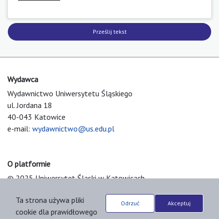
Prześlij tekst
Wydawca
Wydawnictwo Uniwersytetu Śląskiego
ul. Jordana 18
40-043 Katowice
e-mail:
wydawnictwo@us.edu.pl
O platformie
© 2025 Uniwersytet Śląski w Katowicach
Support & Customization by LIBCOM
Ta strona używa pliki
Platform & Workflow by OJS/PKP
Odrzuć
Akceptuj
cookie dla prawidłowego