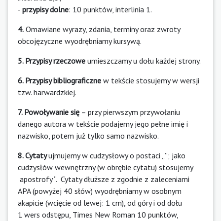
-
przypisy dolne
: 10 punktów, interlinia 1.
4.
Omawiane wyrazy, zdania, terminy oraz zwroty
obcojęzyczne wyodrębniamy kursywą.
5. Przypisy rzeczowe
umieszczamy u dołu każdej strony.
6. Przypisy bibliograficzne
w tekście stosujemy w wersji
tzw. harwardzkiej.
7. Powoływanie się
– przy pierwszym przywołaniu
danego autora w tekście podajemy jego pełne imię i
nazwisko, potem już tylko samo nazwisko.
8. Cytaty
ujmujemy w cudzysłowy o postaci „”; jako
cudzysłów wewnętrzny (w obrębie cytatu) stosujemy
apostrofy ‘’. Cytaty dłuższe z zgodnie z zaleceniami
APA (powyżej 40 słów) wyodrębniamy w osobnym
akapicie (wcięcie od lewej: 1 cm), od góry i od dołu
1 wers odstępu, Times New Roman 10 punktów,