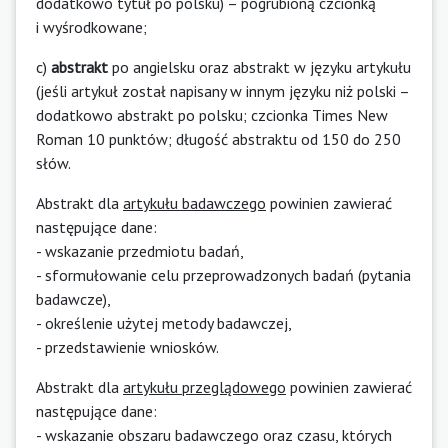
dodatkowo tytuł po polsku) – pogrubioną czcionką
i wyśrodkowane;
c)
abstrakt
po angielsku oraz abstrakt w języku artykułu
(jeśli artykuł został napisany w innym języku niż polski –
dodatkowo abstrakt po polsku; czcionka Times New
Roman 10 punktów; długość abstraktu od 150 do 250
słów.
Abstrakt dla
artykułu badawczego
powinien zawierać
następujące dane:
- wskazanie przedmiotu badań,
- sformułowanie celu przeprowadzonych badań (pytania
badawcze),
- określenie użytej metody badawczej,
- przedstawienie wniosków.
Abstrakt dla
artykułu przeglądowego
powinien zawierać
następujące dane:
- wskazanie obszaru badawczego oraz czasu, których