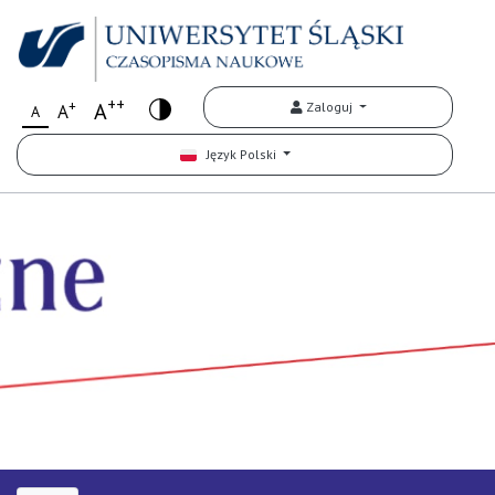
++
+
A
Zaloguj
A
A
Język Polski