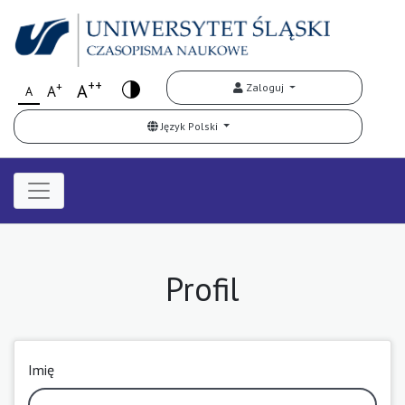
++
+
A
Zaloguj
A
A
Język Polski
Profil
Imię