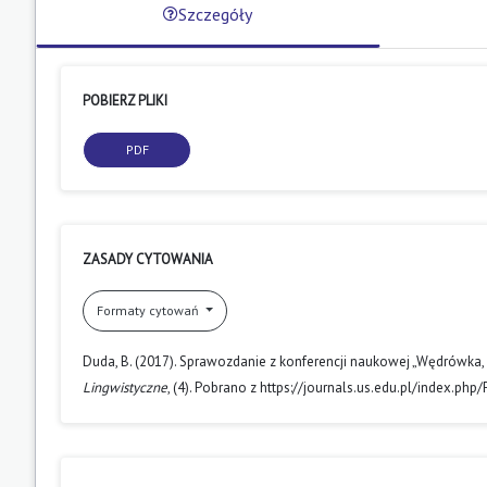
Szczegóły
POBIERZ PLIKI
PDF
ZASADY CYTOWANIA
Formaty cytowań
Duda, B. (2017). Sprawozdanie z konferencji naukowej „Wędrówka, p
Lingwistyczne
, (4). Pobrano z https://journals.us.edu.pl/index.php