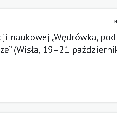
N
ji naukowej „Wędrówka, pod
rze” (Wisła, 19–21 październi