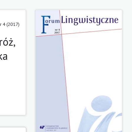
r 4 (2017)
róż,
ka