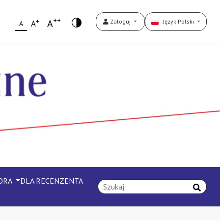
++
+
A
Zaloguj
Język Polski
A
A
TORA
DLA RECENZENTA