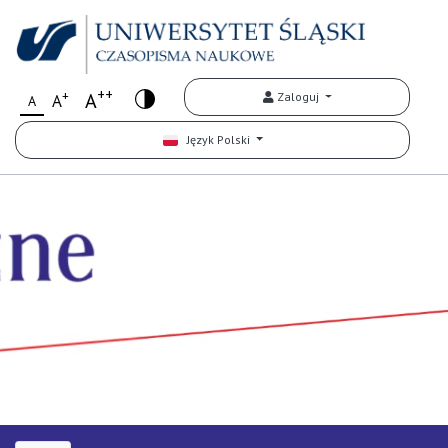
++
+
A
Zaloguj
A
A
Język Polski