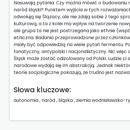
Nasuwają pytania: Czy można mówić o budowaniu n
naród śląski? Punktem wyjścia w tych rozważaniac
odwołują się Ślązacy, ale nie zdają sobie z tego 
kulturową, a ta z kolei ma wpływ na tworzenie now
ale grupa ta nie jest postrzegana jako ethnie (ws
etniczna. Badania przeprowadzone przez członków 
miały być odpowiedzią na wiele pytań fermentu. 
fanatyczny, antypolski i nacjonalistyczny. Nic wię
Śląsk może zostać odizolowany od Polski. Ludzie ci 
narodowe wydają się im abstrakcją. Jednak niektór
teorie socjologiczne pokazują, że trudno jest naz
Słowa kluczowe:
autonomia
,
naród
,
śląska
,
ziemia wodnisławsko-r