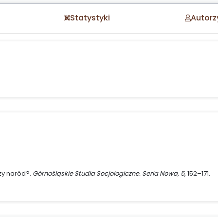
Statystyki
Autorz
zy naród?.
Górnośląskie Studia Socjologiczne. Seria Nowa
,
5
, 152–171.