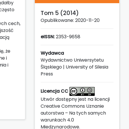
ądałby
 często
Tom 5 (2014)
Opublikowane: 2020-11-20
ych cech,
jszość
eISSN:
2353-9658
zacją
ę, że
Wydawca
ne i
Wydawnictwo Uniwersytetu
ia i
Śląskiego | University of Silesia
Press
Licencja CC
Utwór dostępny jest na licencji
Creative Commons Uznanie
autorstwa – Na tych samych
warunkach 4.0
Miedzynarodowe
.