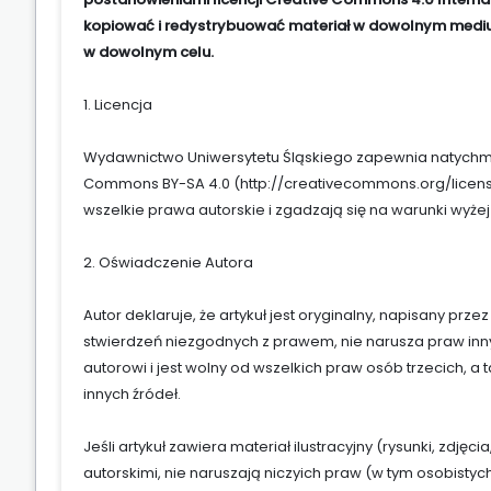
kopiować i redystrybuować materiał w dowolnym medium
w dowolnym celu.
1. Licencja
Wydawnictwo Uniwersytetu Śląskiego zapewnia natychmia
Commons BY-SA 4.0 (
http://creativecommons.org/licen
wszelkie prawa autorskie i zgadzają się na warunki wyżej
2. Oświadczenie Autora
Autor deklaruje, że artykuł jest oryginalny, napisany prz
stwierdzeń niezgodnych z prawem, nie narusza praw inny
autorowi i jest wolny od wszelkich praw osób trzecich, a
innych źródeł.
Jeśli artykuł zawiera materiał ilustracyjny (rysunki, zdję
autorskimi, nie naruszają niczyich praw (w tym osobisty