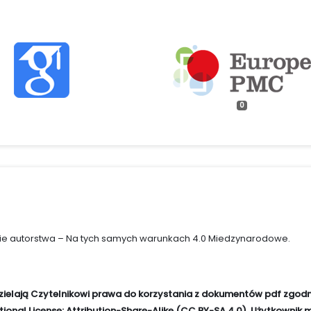
0
e autorstwa – Na tych samych warunkach 4.0 Miedzynarodowe
.
zielają Czytelnikowi prawa do korzystania z dokumentów pdf zgodn
ional License: Attribution-Share-Alike (CC BY-SA 4.0). Użytkownik 