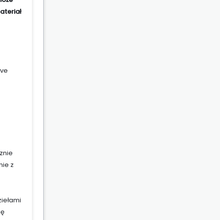
ateriał
ive
znie
nie z
ziełami
ię