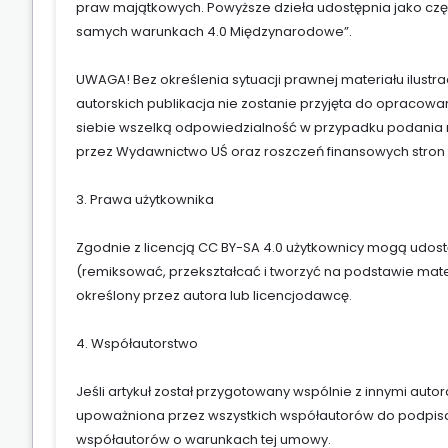
praw majątkowych. Powyższe dzieła udostępnia jako częś
samych warunkach 4.0 Międzynarodowe”.
UWAGA! Bez określenia sytuacji prawnej materiału ilust
autorskich publikacja nie zostanie przyjęta do opracow
siebie wszelką odpowiedzialność w przypadku podania 
przez Wydawnictwo UŚ oraz roszczeń finansowych stron t
3. Prawa użytkownika
Zgodnie z licencją CC BY-SA 4.0 użytkownicy mogą udo
(remiksować, przekształcać i tworzyć na podstawie mat
określony przez autora lub licencjodawcę.
4. Współautorstwo
Jeśli artykuł został przygotowany wspólnie z innymi auto
upoważniona przez wszystkich współautorów do podpisan
współautorów o warunkach tej umowy.