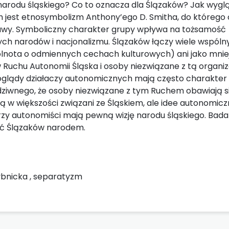
arodu śląskiego? Co to oznacza dla Ślązaków? Jak wygl
h jest etnosymbolizm Anthony’ego D. Smitha, do którego
sprawy. Symboliczny charakter grupy wpływa na tożsamość
ych narodów i nacjonalizmu. Ślązaków łączy wiele wspóln
pólnota o odmiennych cechach kulturowych) ani jako mnie
Ruchu Autonomii Śląska i osoby niezwiązane z tą organi
Poglądy działaczy autonomicznych mają często charakter
c dziwnego, że osoby niezwiązane z tym Ruchem obawiają si
są w większości związani ze Śląskiem, ale idee autonomicz
zy autonomiści mają pewną wizję narodu śląskiego. Badan
wać Ślązaków narodem.
ybnicka
,
separatyzm