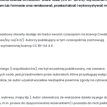
 lub formacie oraz remiksować, przekształcać i wykorzystywać m
stowy otwarty dostęp do treści swoich czasopism na licencji Creat
ses/by-sa/4.0/
). Autorzy publikujący w tym czasopiśmie zachowują
 wymienionej licencji CC BY-SA 4.0.
ez niego (i współautorów), nie był wcześniej publikowany, nie zawiera
ch osób, jest przedmiotem praw autorskich, które przysługują wyłąc
 także, że autor uzyskał wszelkie niezbędne pisemne zgody na cytowa
cia, wykresy, mapy itp.), Autor oświadcza, że wskazane dzieła są jego d
ch, m.in. prawa do dysponowania wizerunkiem) i posiada do nich pełn