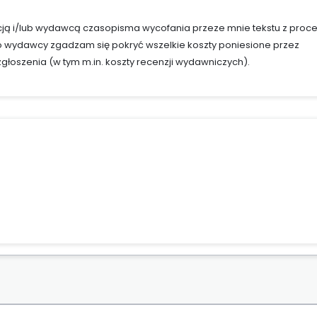
ą i/lub wydawcą czasopisma wycofania przeze mnie tekstu z proc
 wydawcy zgadzam się pokryć wszelkie koszty poniesione przez
łoszenia (w tym m.in. koszty recenzji wydawniczych).