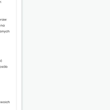
h
praw
 na
ionych
ać
posób
swoich