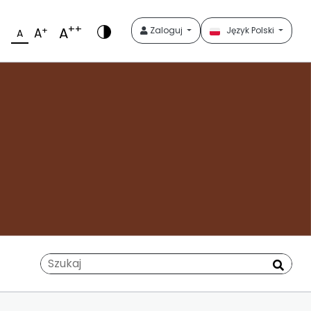
++
A
+
Zaloguj
Język Polski
A
A