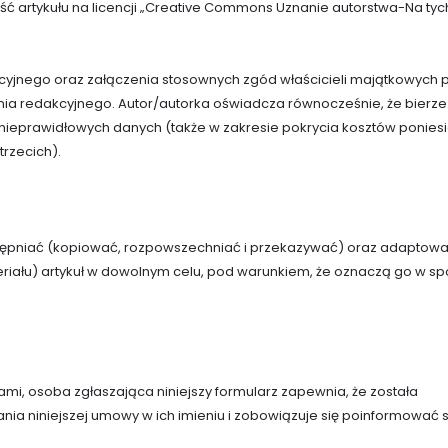
ć artykułu na licencji „Creative Commons Uznanie autorstwa-Na tyc
racyjnego oraz załączenia stosownych zgód właścicieli majątkowych 
ania redakcyjnego. Autor/autorka oświadcza równocześnie, że bierze
nieprawidłowych danych (także w zakresie pokrycia kosztów ponies
rzecich).
stępniać (kopiować, rozpowszechniać i przekazywać) oraz adaptow
eriału) artykuł w dowolnym celu, pod warunkiem, że oznaczą go w s
rami, osoba zgłaszająca niniejszy formularz zapewnia, że została
ia niniejszej umowy w ich imieniu i zobowiązuje się poinformować 