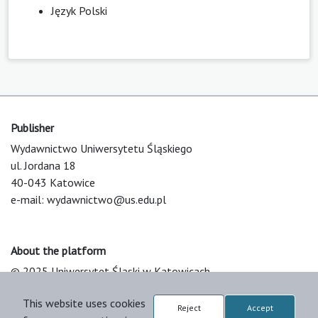
Język Polski
Publisher
Wydawnictwo Uniwersytetu Śląskiego
ul. Jordana 18
40-043 Katowice
e-mail:
wydawnictwo@us.edu.pl
About the platform
© 2025 Uniwersytet Śląski w Katowicach
Support & Customization by LIBCOM
This website uses cookies
Platform & Workflow by OJS/PKP
Reject
Accept