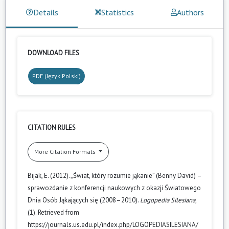
Details
Statistics
Authors
DOWNLOAD FILES
PDF (Język Polski)
CITATION RULES
More Citation Formats
Bijak, E. (2012). „Świat, który rozumie jąkanie” (Benny David) –
sprawozdanie z konferencji naukowych z okazji Światowego
Dnia Osób Jąkających się (2008–2010).
Logopedia Silesiana
,
(1). Retrieved from
https://journals.us.edu.pl/index.php/LOGOPEDIASILESIANA/