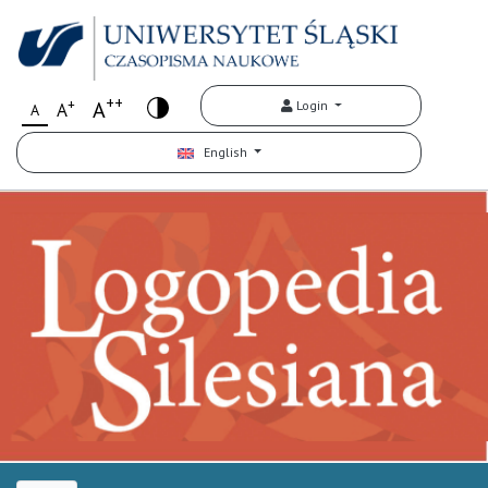
++
+
A
Login
A
A
English