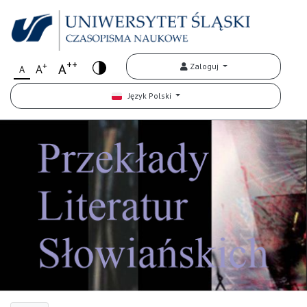
++
+
A
Zaloguj
A
A
Język Polski