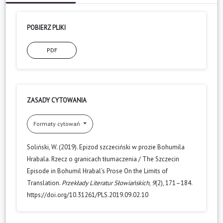
POBIERZ PLIKI
PDF
ZASADY CYTOWANIA
Formaty cytowań
Soliński, W. (2019). Epizod szczeciński w prozie Bohumila
Hrabala. Rzecz o granicach tłumaczenia / The Szczecin
Episode in Bohumil Hrabal’s Prose On the Limits of
Translation.
Przekłady Literatur Słowiańskich
,
9
(2), 171–184.
https://doi.org/10.31261/PLS.2019.09.02.10