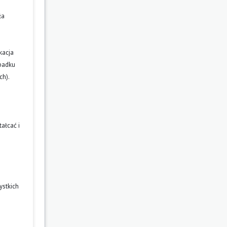
ła
kacja
ypadku
ch).
ałcać i
ystkich