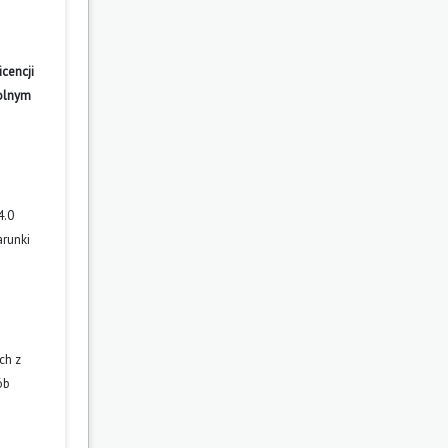
cencji
wolnym
4.0
arunki
ch z
ób