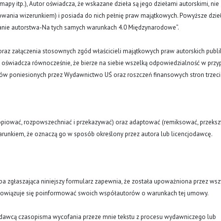
y, mapy itp.), Autor oświadcza, że wskazane dzieła są jego dziełami autorskimi, nie
nowania wizerunkiem) i posiada do nich pełnię praw majątkowych. Powyższe dzie
znanie autorstwa-Na tych samych warunkach 4.0 Międzynarodowe”.
oraz załączenia stosownych zgód właścicieli majątkowych praw autorskich publi
a oświadcza równocześnie, że bierze na siebie wszelką odpowiedzialność w prz
tów poniesionych przez Wydawnictwo UŚ oraz roszczeń finansowych stron trzeci
opiować, rozpowszechniać i przekazywać) oraz adaptować (remiksować, przekszt
runkiem, że oznaczą go w sposób określony przez autora lub licencjodawcę.
oba zgłaszająca niniejszy formularz zapewnia, że została upoważniona przez wsz
obowiązuje się poinformować swoich współautorów o warunkach tej umowy.
ydawcą czasopisma wycofania przeze mnie tekstu z procesu wydawniczego lub