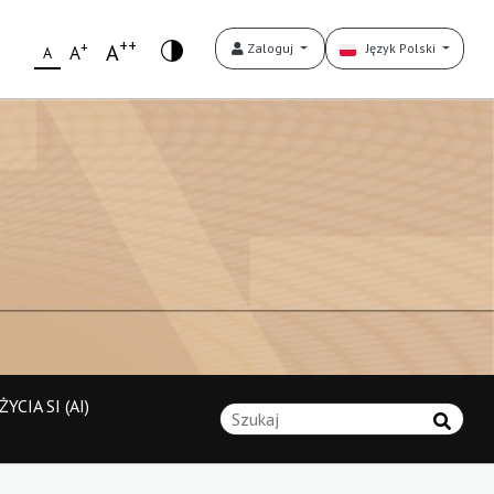
++
+
A
Zaloguj
Język Polski
A
A
YCIA SI (AI)