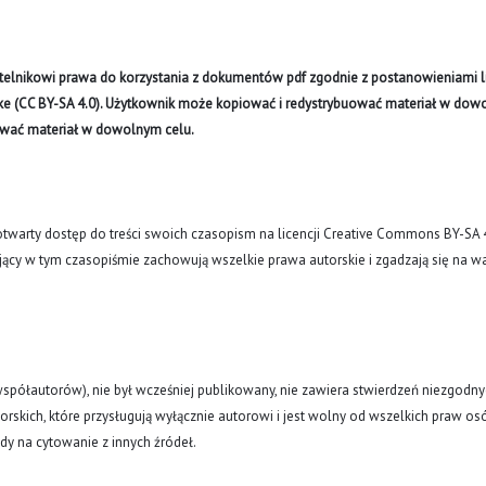
ytelnikowi prawa do korzystania z dokumentów pdf zgodnie z postanowieniami li
like (CC BY-SA 4.0). Użytkownik może kopiować i redystrybuować materiał w do
ywać materiał w dowolnym celu.
arty dostęp do treści swoich czasopism na licencji Creative Commons BY-SA 
ujący w tym czasopiśmie zachowują wszelkie prawa autorskie i zgadzają się na w
(i współautorów), nie był wcześniej publikowany, nie zawiera stwierdzeń niezgodny
rskich, które przysługują wyłącznie autorowi i jest wolny od wszelkich praw os
ody na cytowanie z innych źródeł.