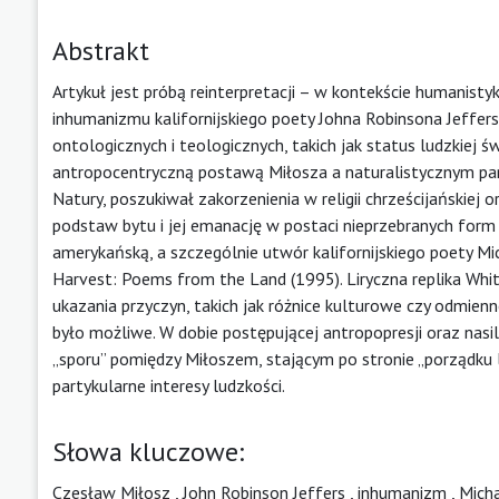
Abstrakt
Artykuł jest próbą reinterpretacji – w kontekście humanisty
inhumanizmu kalifornijskiego poety Johna Robinsona Jeffer
ontologicznych i teologicznych, takich jak status ludzkiej 
antropocentryczną postawą Miłosza a naturalistycznym pant
Natury, poszukiwał zakorzenienia w religii chrześcijańskiej o
podstaw bytu i jej emanację w postaci nieprzebranych form
amerykańską, a szczególnie utwór kalifornijskiego poety Mi
Harvest: Poems from the Land (1995). Liryczna replika Whit
ukazania przyczyn, takich jak różnice kulturowe czy odmien
było możliwe. W dobie postępującej antropopresji oraz nas
„sporu” pomiędzy Miłoszem, stającym po stronie „porządku l
partykularne interesy ludzkości.
Słowa kluczowe:
Czesław Miłosz
,
John Robinson Jeffers
,
inhumanizm
,
Mich