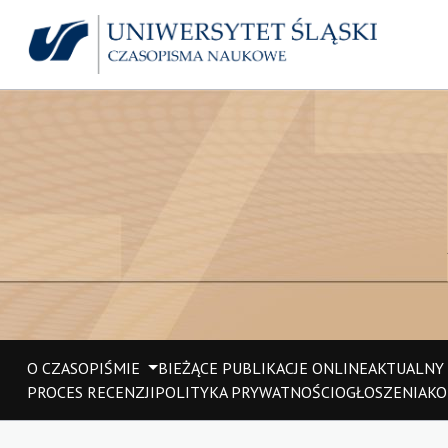
O CZASOPIŚMIE
BIEŻĄCE PUBLIKACJE ONLINE
AKTUALNY
PROCES RECENZJI
POLITYKA PRYWATNOŚCI
OGŁOSZENIA
KO