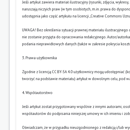
Jeśli artykuł zawiera materiał ilustracyjny (rysunki, zdjęcia, wykres
naruszają niczyich praw (w tym osobistych, m.in. prawa do dyspo
udostępnia jako część artykułu na licencji „Creative Commons U
UWAGA! Bez określenia sytuacji prawnej materiału ilustracyjnego 
nie zostanie przyjęta do opracowania redakcyjnego. Autor/autork
podania nieprawidłowych danych (także w zakresie pokrycia kosz
3. Prawa użytkownika
Zgodnie z licencją CC BY-SA 4.0 użytkownicy mogą udostępniać (k
tworzyć na podstawie materiału) artykuł w dowolnym celu, pod wa
4. Współautorstwo
Jeśli artykuł został przygotowany wspólnie z innymi autorami, os
współautorów do podpisania niniejszej umowy w ich imieniu i z
Oświadczam, że w przypadku nieuzgodnionego z redakcją i/lub w