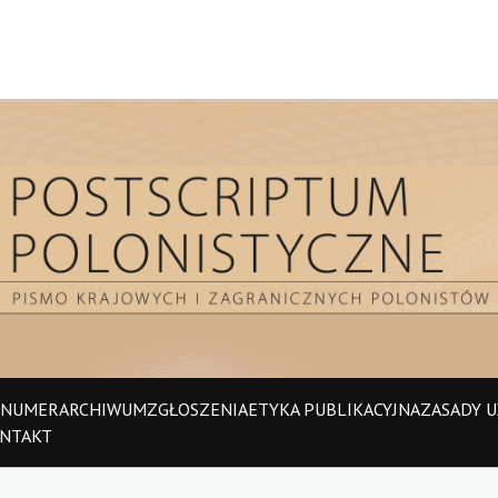
 NUMER
ARCHIWUM
ZGŁOSZENIA
ETYKA PUBLIKACYJNA
ZASADY UŻ
NTAKT