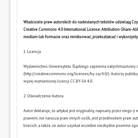
Właściciele praw autorskich do nadesłanych tekstów udzielają Cz
Creative Commons 4.0 International License: Attribution-Share-A
medium lub formacie oraz remiksować, przekształcać i wykorzyst
1. Licencja
Wydawnictwo Uniwersytetu Śląskiego zapewnia natychmiastowy otw
(
http://creativecommons.org/licenses/by-sa/4.0/
). Autorzy publik
wyżej wymienionej licencji CC BY-SA 4.0.
2. Oświadczenie Autora
Autor deklaruje, że artykuł jest oryginalny, napisany przez niego 
prawem, nie narusza praw innych osób, jest przedmiotem praw auto
trzecich, a także, że autor uzyskał wszelkie niezbędne pisemne zg