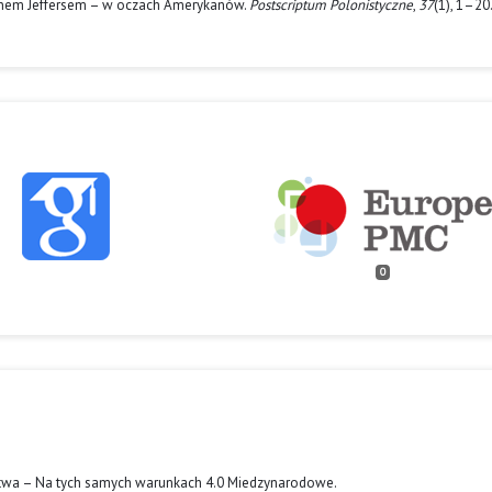
sonem Jeffersem – w oczach Amerykanów.
Postscriptum Polonistyczne
,
37
(1), 1–20.
0
twa – Na tych samych warunkach 4.0 Miedzynarodowe
.