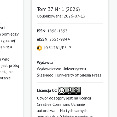
Tom 37 Nr 1 (2026)
Opublikowane: 2026-07-13
ą
tii
ISSN:
1898-1593
ja pomiędzy
eISSN:
2353-9844
zyjaznej”
ą siłę u
10.31261/PS_P
u Wild
Wydawca
 jest próbą
Wydawnictwo Uniwersytetu
oetą nie
Śląskiego | University of Silesia Press
ytanie
Licencja CC
Utwór dostępny jest na licencji
Creative Commons Uznanie
autorstwa – Na tych samych
warunkach 4.0 Miedzynarodowe
.