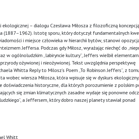
ki ekologicznej – dialogu Czesława Miłosza z filozoficzną koncepcj
sa (1887–1962). Istotę sporu, który dotyczył fundamentalnych kwes
świadomości i miejsce człowieka w hierarchii bytów, stanowi opozyc
eizmem Jeffersa. Podczas gdy Miłosz, wyrażając niechęć do „niepr
raz w ogólnoludzkim „labiryncie kultury”, Jeffers wielbił elementarn
 przyrody ożywionej i nieożywionej. Tekst uwzględnia perspektywę
chaela Whitta Reply to Milosz’s Poem „To Robinson Jeffers”, z tom
ta wobec wiersza Miłosza, która wpisuje się w dyskurs ekologiczny,
ne doświadczenia historyczne, dla których porozumienie z polskim p
ilających się zmian klimatycznych zasadne wydaje się ponowne odcz
udzkiego”, a Jeffersem, który dobro naszej planety stawiał ponad
ael Whitt