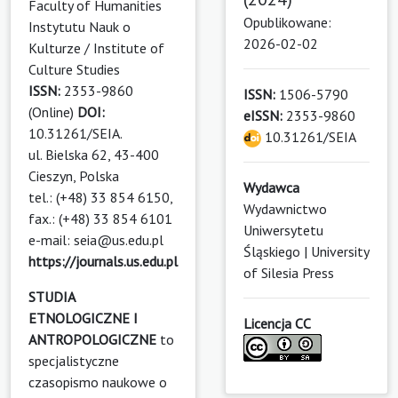
Faculty of Humanities
Opublikowane:
Instytutu Nauk o
2026-02-02
Kulturze / Institute of
Culture Studies
ISSN:
2353-9860
ISSN:
1506-5790
(Online)
DOI:
eISSN:
2353-9860
10.31261/SEIA.
10.31261/SEIA
ul. Bielska 62, 43-400
Cieszyn, Polska
Wydawca
tel.: (+48) 33 854 6150,
Wydawnictwo
fax.: (+48) 33 854 6101
Uniwersytetu
e-mail: seia@us.edu.pl
Śląskiego | University
https://journals.us.edu.pl
of Silesia Press
STUDIA
ETNOLOGICZNE I
Licencja CC
ANTROPOLOGICZNE
to
specjalistyczne
czasopismo naukowe o