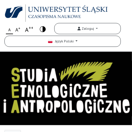
++
+
A
Zaloguj
A
A
Język Polski