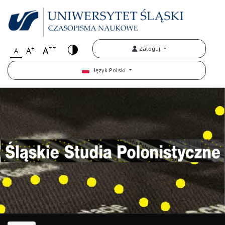
++
+
A
Zaloguj
A
A
Język Polski