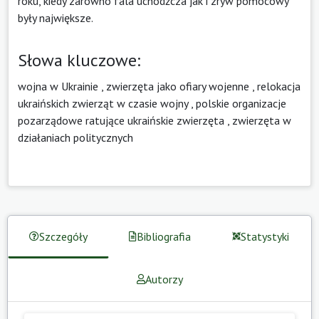
roku, kiedy zarówno fala uchodźcza jak i zryw pomocowy
były największe.
Słowa kluczowe:
wojna w Ukrainie
,
zwierzęta jako ofiary wojenne
,
relokacja
ukraińskich zwierząt w czasie wojny
,
polskie organizacje
pozarządowe ratujące ukraińskie zwierzęta
,
zwierzęta w
działaniach politycznych
Szczegóły
Bibliografia
Statystyki
Autorzy