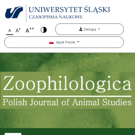
++
+
A
Zaloguj
A
A
Język Polski