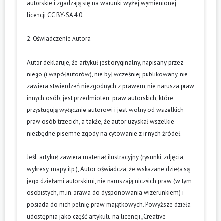
autorskie i zgadzają się na warunki wyżej wymienionej
licencji CC BY-SA 4.0.
2. Oświadczenie Autora
Autor deklaruje, że artykuł jest oryginalny, napisany przez
niego (i współautorów), nie był wcześniej publikowany, nie
zawiera stwierdzeń niezgodnych z prawem, nie narusza praw
innych osób, jest przedmiotem praw autorskich, które
przysługują wyłącznie autorowi i jest wolny od wszelkich
praw osób trzecich, a także, że autor uzyskał wszelkie
niezbędne pisemne zgody na cytowanie z innych źródeł.
Jeśli artykuł zawiera materiał ilustracyjny (rysunki, zdjęcia,
wykresy, mapy itp.), Autor oświadcza, że wskazane dzieła są
jego dziełami autorskimi, nie naruszają niczyich praw (w tym
osobistych, m.in. prawa do dysponowania wizerunkiem) i
posiada do nich pełnię praw majątkowych. Powyższe dzieła
udostępnia jako część artykułu na licencji „Creative