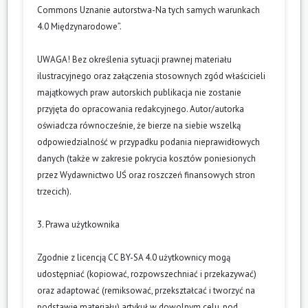
Commons Uznanie autorstwa-Na tych samych warunkach
4.0 Międzynarodowe”.
UWAGA! Bez określenia sytuacji prawnej materiału
ilustracyjnego oraz załączenia stosownych zgód właścicieli
majątkowych praw autorskich publikacja nie zostanie
przyjęta do opracowania redakcyjnego. Autor/autorka
oświadcza równocześnie, że bierze na siebie wszelką
odpowiedzialność w przypadku podania nieprawidłowych
danych (także w zakresie pokrycia kosztów poniesionych
przez Wydawnictwo UŚ oraz roszczeń finansowych stron
trzecich).
3. Prawa użytkownika
Zgodnie z licencją CC BY-SA 4.0 użytkownicy mogą
udostępniać (kopiować, rozpowszechniać i przekazywać)
oraz adaptować (remiksować, przekształcać i tworzyć na
podstawie materiału) artykuł w dowolnym celu, pod