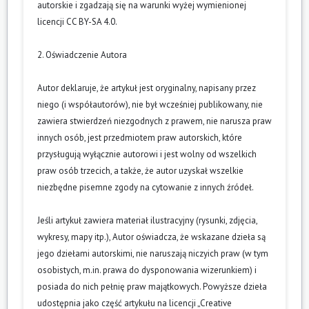
autorskie i zgadzają się na warunki wyżej wymienionej
licencji CC BY-SA 4.0.
2. Oświadczenie Autora
Autor deklaruje, że artykuł jest oryginalny, napisany przez
niego (i współautorów), nie był wcześniej publikowany, nie
zawiera stwierdzeń niezgodnych z prawem, nie narusza praw
innych osób, jest przedmiotem praw autorskich, które
przysługują wyłącznie autorowi i jest wolny od wszelkich
praw osób trzecich, a także, że autor uzyskał wszelkie
niezbędne pisemne zgody na cytowanie z innych źródeł.
Jeśli artykuł zawiera materiał ilustracyjny (rysunki, zdjęcia,
wykresy, mapy itp.), Autor oświadcza, że wskazane dzieła są
jego dziełami autorskimi, nie naruszają niczyich praw (w tym
osobistych, m.in. prawa do dysponowania wizerunkiem) i
posiada do nich pełnię praw majątkowych. Powyższe dzieła
udostępnia jako część artykułu na licencji „Creative