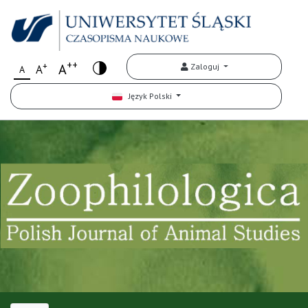
++
+
A
Zaloguj
A
A
Język Polski