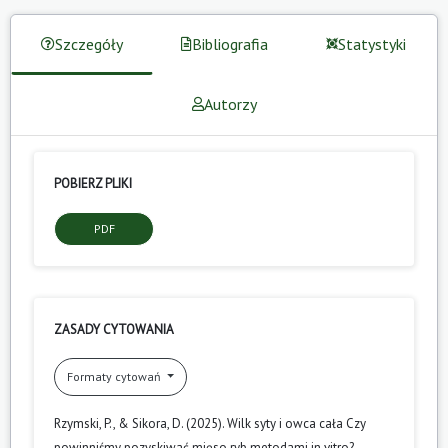
Szczegóły
Bibliografia
Statystyki
Autorzy
POBIERZ PLIKI
PDF
ZASADY CYTOWANIA
Formaty cytowań
Rzymski, P., & Sikora, D. (2025). Wilk syty i owca cała Czy
powinniśmy pozyskiwać mięso ryb metodami in vitro?.