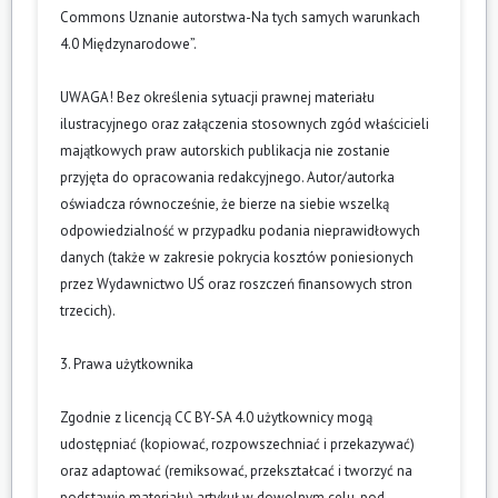
Commons Uznanie autorstwa-Na tych samych warunkach
4.0 Międzynarodowe”.
UWAGA! Bez określenia sytuacji prawnej materiału
ilustracyjnego oraz załączenia stosownych zgód właścicieli
majątkowych praw autorskich publikacja nie zostanie
przyjęta do opracowania redakcyjnego. Autor/autorka
oświadcza równocześnie, że bierze na siebie wszelką
odpowiedzialność w przypadku podania nieprawidłowych
danych (także w zakresie pokrycia kosztów poniesionych
przez Wydawnictwo UŚ oraz roszczeń finansowych stron
trzecich).
3. Prawa użytkownika
Zgodnie z licencją CC BY-SA 4.0 użytkownicy mogą
udostępniać (kopiować, rozpowszechniać i przekazywać)
oraz adaptować (remiksować, przekształcać i tworzyć na
podstawie materiału) artykuł w dowolnym celu, pod