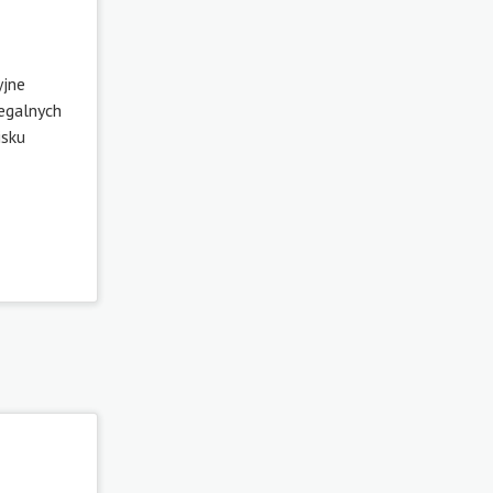
yjne
legalnych
isku