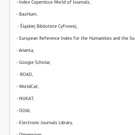
-
Index Copernicus World of Journals
,
-
BazHum
,
-
Śląskiej Bibliotece Cyfrowej
,
-
European Reference Index for the Humanities and the Soc
-
Arianta
,
-
Google Scholar
,
-
ROAD
,
-
WorldCat
,
-
NUKAT
,
-
DOAJ
,
-
Electronic Journals Library,
-
Dimensions