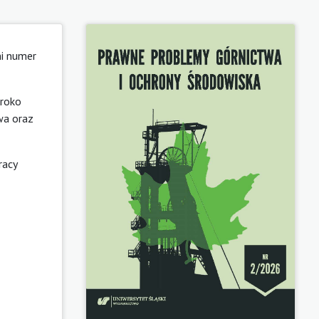
ni numer
eroko
wa oraz
racy