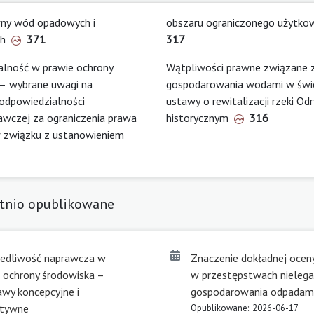
wny wód opadowych i
obszaru ograniczonego użytko
ch
371
317
alność w prawie ochrony
Wątpliwości prawne związane z
– wybrane uwagi na
gospodarowania wodami w świ
 odpowiedzialności
ustawy o rewitalizacji rzeki Odr
wczej za ograniczenia prawa
historycznym
316
w związku z ustanowieniem
tnio opublikowane
iedliwość naprawcza w
Znaczenie dokładnej ocen
 ochrony środowiska –
w przestępstwach nieleg
wy koncepcyjne i
gospodarowania odpadam
tywne
Opublikowane:: 2026-06-17