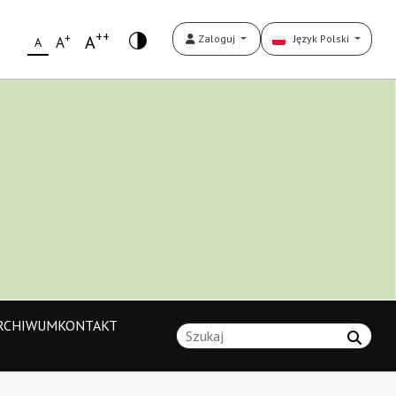
++
+
A
Zaloguj
Język Polski
A
A
RCHIWUM
KONTAKT