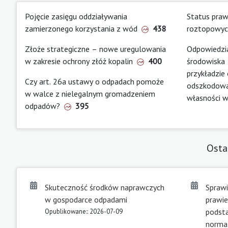
Pojęcie zasięgu oddziaływania
Status pra
zamierzonego korzystania z wód
438
roztopowy
Złoże strategiczne – nowe uregulowania
Odpowiedzi
w zakresie ochrony złóż kopalin
400
środowiska 
przykładzie
Czy art. 26a ustawy o odpadach pomoże
odszkodowa
w walce z nielegalnym gromadzeniem
własności 
odpadów?
395
Osta
Skuteczność środków naprawczych
Spraw
w gospodarce odpadami
prawie
podsta
Opublikowane:: 2026-07-09
norma