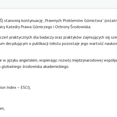
Ś) stanowią kontynuację „Prawnych Problemów Górnictwa” (ostat
wnicy Katedry Prawa Górniczego i Ochrony Środowiska.
czeń praktycznych dla badaczy oraz praktyków zajmujących się sz
m decydującym o publikacji tekstu pozostaje jego wartość nauko
e w języku angielskim, wspierając rozwój międzynarodowej współp
 globalnego środowiska akademickiego.
ion Index – ESCI),
ies
,