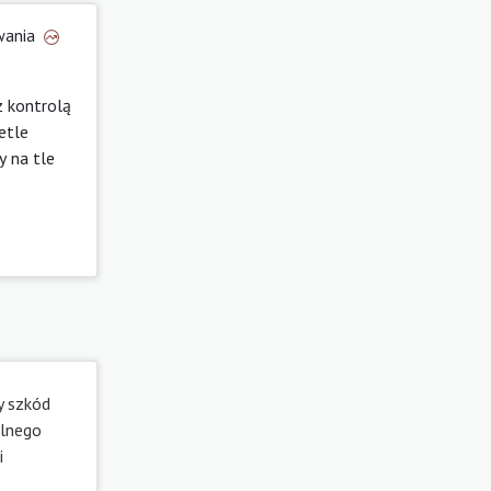
wania
 kontrolą
etle
y na tle
y szkód
alnego
i