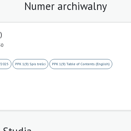
Numer archiwalny
)
30
/2025
PPK 1(9) Spis treści
PPK 1(9) Table of Contents (English)