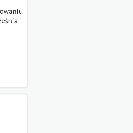
powaniu
ześnia