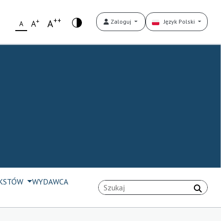
++
+
A
Zaloguj
Język Polski
A
A
EKSTÓW
WYDAWCA