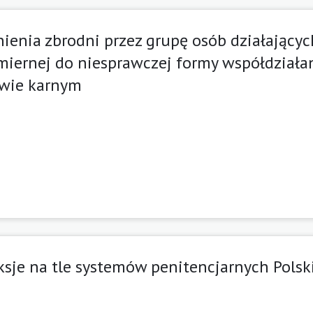
nienia zbrodni przez grupę osób działający
miernej do niesprawczej formy współdziała
wie karnym
eksje na tle systemów penitencjarnych Polski