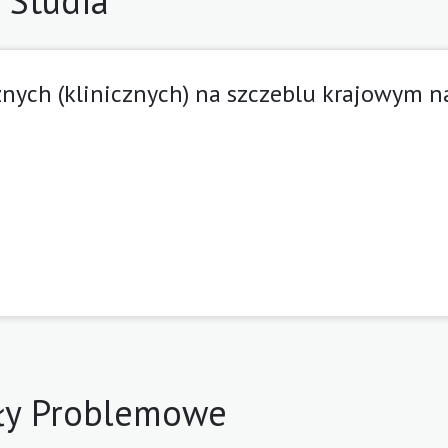
Studia
ych (klinicznych) na szczeblu krajowym n
ły Problemowe