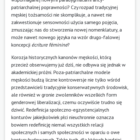
patriarchalnej poprawności? Czy rozpad tradycyjnej
męskiej tożsamości nie skomplikuje, a nawet nie
zakwestionuje sensowności użycia samego pojęcia,
zmuszając nas do stworzenia nowej nomenklatury, a
może nawet nowego języka na wzór drugo-falowej
koncepcji
é
criture féminine
?
Korozja historycznych kanonów męskości, którą
przecież obserwujemy już dziś, nie odbywa się jednak w
akademickiej próżni. Poza-patriarchalne modele
męskości budzą liczne kontrowersje nie tylko wśród
przedstawicieli tradycyjnie konserwatywnych środowisk,
ale również w gronie zwolenników wszelkich form
genderowej liberalizacji, czemu oczywiście trudno się
dziwić. Redefinicja społeczno-egzystencjalnych
konturów jakiejkolwiek płci nieuchronnie oznacza
bowiem redefinicję niemal wszystkich relacji
społecznych i samych społeczności w oparciu o owe
kontury budowanych. Także tych, dla których bardziej