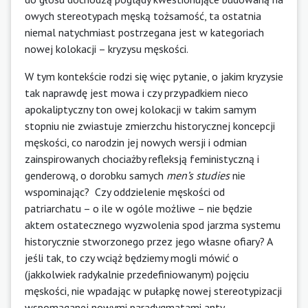
owych stereotypach męską tożsamość, ta ostatnia
niemal natychmiast postrzegana jest w kategoriach
nowej kolokacji – kryzysu męskości.
W tym kontekście rodzi się więc pytanie, o jakim kryzysie
tak naprawdę jest mowa i czy przypadkiem nieco
apokaliptyczny ton owej kolokacji w takim samym
stopniu nie zwiastuje zmierzchu historycznej koncepcji
męskości, co narodzin jej nowych wersji i odmian
zainspirowanych chociażby refleksją feministyczną i
genderową, o dorobku samych
men’s studies
nie
wspominając? Czy oddzielenie męskości od
patriarchatu – o ile w ogóle możliwe – nie będzie
aktem ostatecznego wyzwolenia spod jarzma systemu
historycznie stworzonego przez jego własne ofiary? A
jeśli tak, to czy wciąż będziemy mogli mówić o
(jakkolwiek radykalnie przedefiniowanym) pojęciu
męskości, nie wpadając w pułapkę nowej stereotypizacji
wspomaganej nowymi paradygmatami anty-