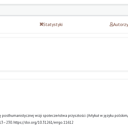
Statystyki
Autorz
ę posthumanistycznej wizji społeczeństwa przyszłości: (Artykuł w języku polskim
 213–230. https://doi.org/10.31261/errgo.11612