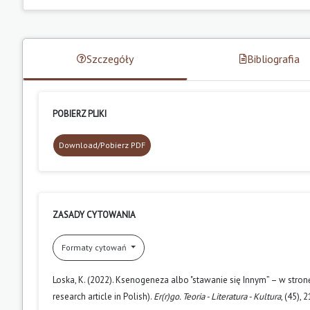
Szczegóły
Bibliografia
POBIERZ PLIKI
Download/Pobierz PDF
ZASADY CYTOWANIA
Formaty cytowań
Loska, K. (2022). Ksenogeneza albo "stawanie się Innym” – w stron
research article in Polish).
Er(r)go. Teoria - Literatura - Kultura
, (45),