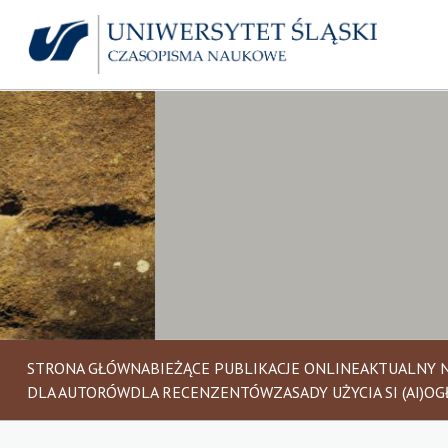
STRONA GŁÓWNA
BIEŻĄCE PUBLIKACJE ONLINE
AKTUALNY 
DLA AUTORÓW
DLA RECENZENTÓW
ZASADY UŻYCIA SI (AI)
OG