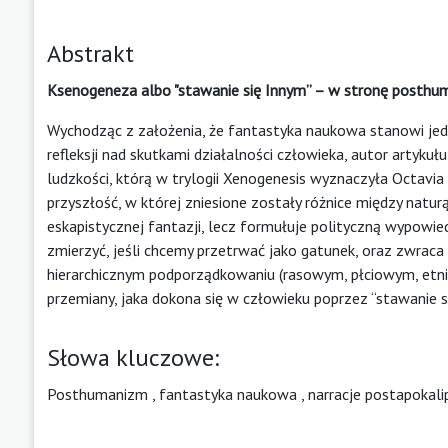
Abstrakt
Ksenogeneza albo "stawanie się Innym” – w stronę posthum
Wychodząc z założenia, że fantastyka naukowa stanowi jedn
refleksji nad skutkami działalności człowieka, autor artyk
ludzkości, którą w trylogii Xenogenesis wyznaczyła Octavia
przyszłość, w której zniesione zostały różnice między natur
eskapistycznej fantazji, lecz formułuje polityczną wypowi
zmierzyć, jeśli chcemy przetrwać jako gatunek, oraz zwrac
hierarchicznym podporządkowaniu (rasowym, płciowym, etni
przemiany, jaka dokona się w człowieku poprzez “stawanie s
Słowa kluczowe:
Posthumanizm
,
fantastyka naukowa
,
narracje postapokali