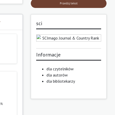
Prześlij tekst
y
sci
Informacje
dla czytelników
dla autorów
dla bibliotekarzy
/A