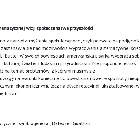
anistycznej wizji społeczeństwa przyszłości
o z narzędzi myślenia spekulacyjnego, czyli pozwala na podjęcie k
ułu zastanawia się nad możliwością wypracowania alternatywnej ście
 E. Butler. W swoich powieściach amerykańska pisarka wyobraża sob
ą i kulturą, światem ludzkim i przyrodniczym. Nie proponuje jednak
edź na temat problemów, z którymi musimy się
a uwagę na warunki konieczne do powstania nowej wspólnoty, nieop
cznym, ekonomicznym), lecz na etyce relacyjnej, ukształtowanej 
ię Innym”.
ptyczne
,
symbiogeneza
,
Deleuze i Guattari