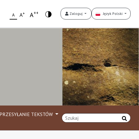
++
+
A
Zaloguj
Język Polski
A
A
PRZESYŁANIE TEKSTÓW