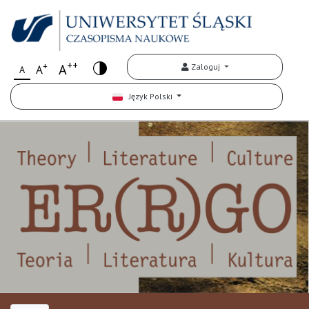
++
+
A
Zaloguj
A
A
Język Polski