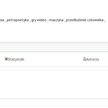
pia
,
petropoetyka
,
gry wideo
,
maszyna
,
przedłużenie człowieka
,
Statystyki
Autorzy