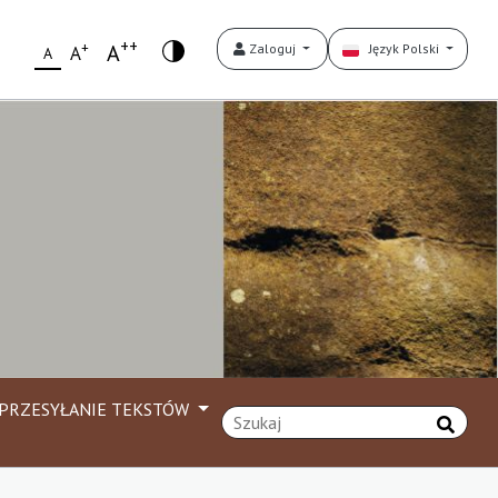
++
+
A
Zaloguj
Język Polski
A
A
PRZESYŁANIE TEKSTÓW