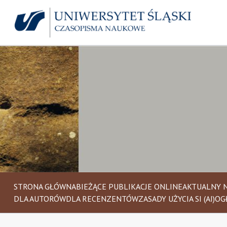
STRONA GŁÓWNA
BIEŻĄCE PUBLIKACJE ONLINE
AKTUALNY 
DLA AUTORÓW
DLA RECENZENTÓW
ZASADY UŻYCIA SI (AI)
OG