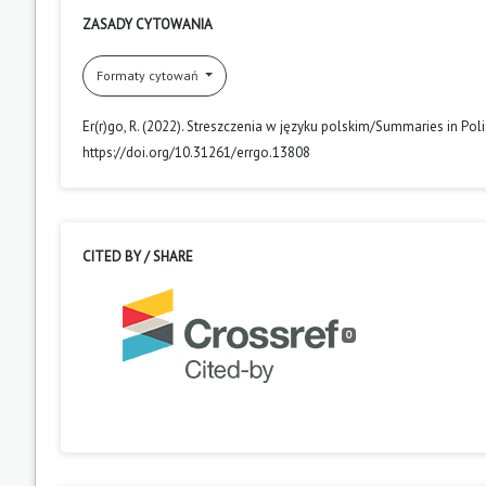
ZASADY CYTOWANIA
Formaty cytowań
Er(r)go, R. (2022). Streszczenia w języku polskim/Summaries in Pol
https://doi.org/10.31261/errgo.13808
CITED BY / SHARE
0