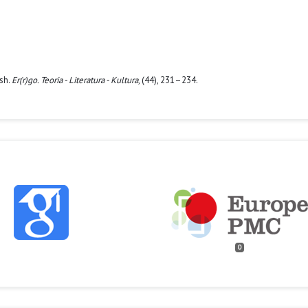
ish.
Er(r)go. Teoria - Literatura - Kultura
, (44), 231–234.
0