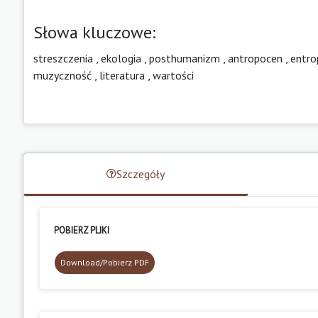
Słowa kluczowe:
streszczenia
,
ekologia
,
posthumanizm
,
antropocen
,
entro
muzyczność
,
literatura
,
wartości
Szczegóły
POBIERZ PLIKI
Download/Pobierz PDF