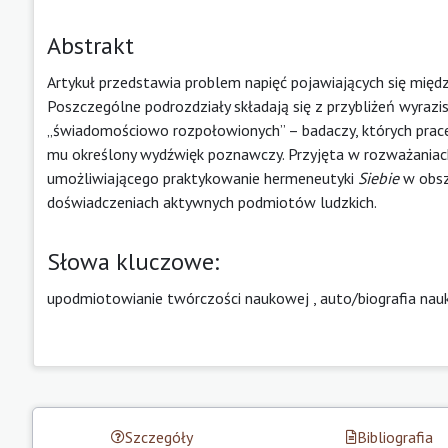
Abstrakt
Artykuł przedstawia problem napięć pojawiających się mię
Poszczególne podrozdziały składają się z przybliżeń wyrazis
„świadomościowo rozpołowionych” – badaczy, których prace s
mu określony wydźwięk poznawczy. Przyjęta w rozważaniac
umożliwiającego praktykowanie hermeneutyki
Siebie
w obsza
doświadczeniach aktywnych podmiotów ludzkich.
Słowa kluczowe:
upodmiotowianie twórczości naukowej
,
auto/biografia na
Szczegóły
Bibliografia