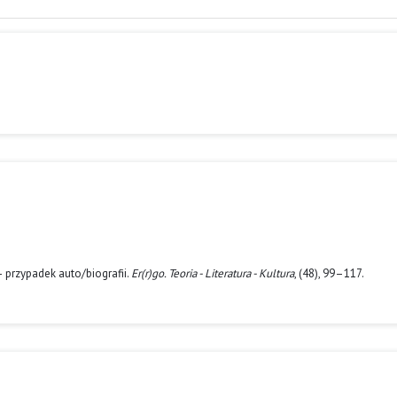
 przypadek auto/biografii.
Er(r)go. Teoria - Literatura - Kultura
, (48), 99–117.