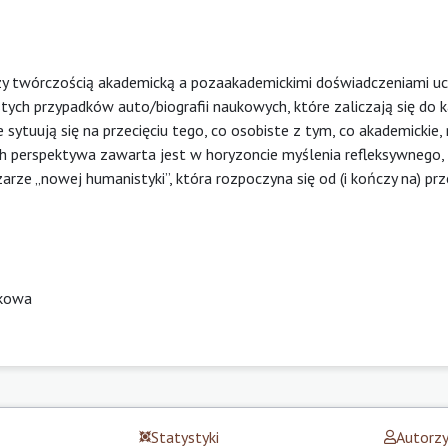
dzy twórczością akademicką a pozaakademickimi doświadczeniami uc
tych przypadków auto/biografii naukowych, które zaliczają się do k
ytuują się na przecięciu tego, co osobiste z tym, co akademickie,
h perspektywa zawarta jest w horyzoncie myślenia refleksywnego,
rze „nowej humanistyki”, która rozpoczyna się od (i kończy na) p
ukowa
Statystyki
Autorz