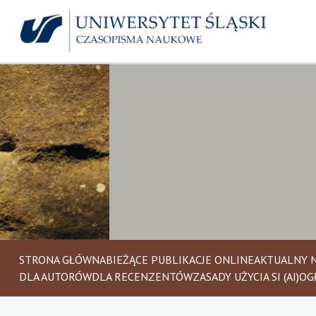
STRONA GŁÓWNA
BIEŻĄCE PUBLIKACJE ONLINE
AKTUALNY 
DLA AUTORÓW
DLA RECENZENTÓW
ZASADY UŻYCIA SI (AI)
OG