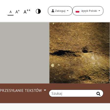
++
+
A
Zaloguj
Język Polski
A
A
PRZESYŁANIE TEKSTÓW