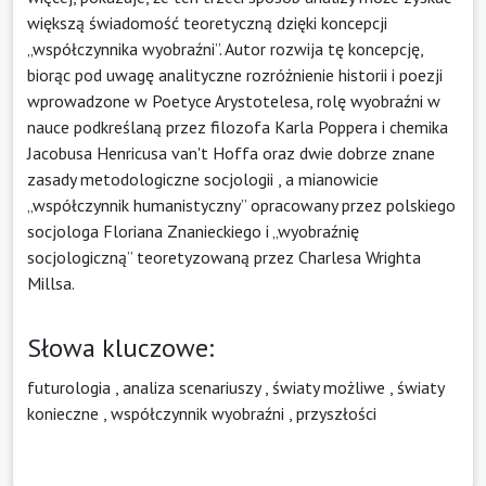
większą świadomość teoretyczną dzięki koncepcji
„współczynnika wyobraźni”. Autor rozwija tę koncepcję,
biorąc pod uwagę analityczne rozróżnienie historii i poezji
wprowadzone w Poetyce Arystotelesa, rolę wyobraźni w
nauce podkreślaną przez filozofa Karla Poppera i chemika
Jacobusa Henricusa van't Hoffa oraz dwie dobrze znane
zasady metodologiczne socjologii , a mianowicie
„współczynnik humanistyczny” opracowany przez polskiego
socjologa Floriana Znanieckiego i „wyobraźnię
socjologiczną” teoretyzowaną przez Charlesa Wrighta
Millsa.
Słowa kluczowe:
futurologia
,
analiza scenariuszy
,
światy możliwe
,
światy
konieczne
,
współczynnik wyobraźni
,
przyszłości