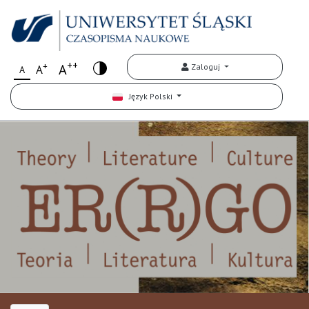
++
+
A
Zaloguj
A
A
Język Polski