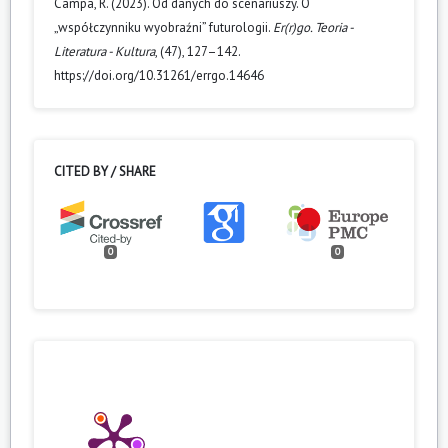
Campa, R. (2023). Od danych do scenariuszy. O
„współczynniku wyobraźni” futurologii.
Er(r)go. Teoria -
Literatura - Kultura
, (47), 127–142.
https://doi.org/10.31261/errgo.14646
CITED BY / SHARE
0
0