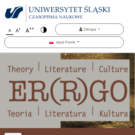
++
+
A
Zaloguj
A
A
Język Polski