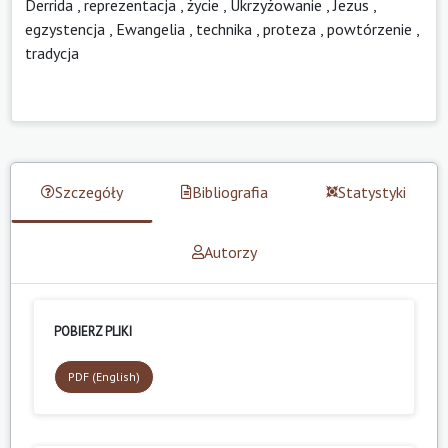
Derrida
,
reprezentacja
,
życie
,
Ukrzyżowanie
,
Jezus
,
egzystencja
,
Ewangelia
,
technika
,
proteza
,
powtórzenie
,
tradycja
Szczegóły
Bibliografia
Statystyki
Autorzy
POBIERZ PLIKI
PDF (English)