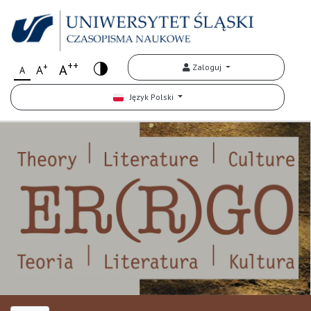
++
+
A
Zaloguj
A
A
Język Polski