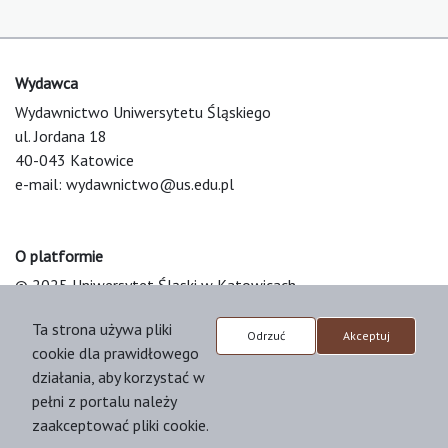
Wydawca
Wydawnictwo Uniwersytetu Śląskiego
ul. Jordana 18
40-043 Katowice
e-mail:
wydawnictwo@us.edu.pl
O platformie
© 2025 Uniwersytet Śląski w Katowicach
Support & Customization by LIBCOM
Ta strona używa pliki
Platform & Workflow by OJS/PKP
Odrzuć
Akceptuj
cookie dla prawidłowego
działania, aby korzystać w
pełni z portalu należy
zaakceptować pliki cookie.