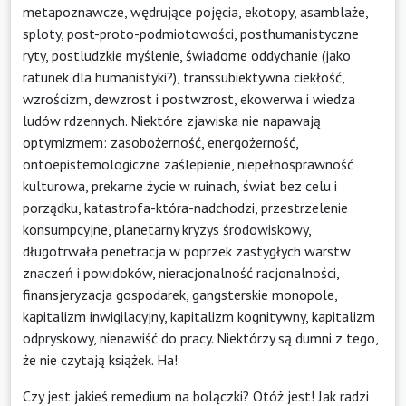
metapoznawcze, wędrujące pojęcia, ekotopy, asamblaże,
sploty, post-proto-podmiotowości, posthumanistyczne
ryty, postludzkie myślenie, świadome oddychanie (jako
ratunek dla humanistyki?), transsubiektywna ciekłość,
wzrościzm, dewzrost i postwzrost, ekowerwa i wiedza
ludów rdzennych. Niektóre zjawiska nie napawają
optymizmem: zasobożerność, energożerność,
ontoepistemologiczne zaślepienie, niepełnosprawność
kulturowa, prekarne życie w ruinach, świat bez celu i
porządku, katastrofa-która-nadchodzi, przestrzelenie
konsumpcyjne, planetarny kryzys środowiskowy,
długotrwała penetracja w poprzek zastygłych warstw
znaczeń i powidoków, nieracjonalność racjonalności,
finansjeryzacja gospodarek, gangsterskie monopole,
kapitalizm inwigilacyjny, kapitalizm kognitywny, kapitalizm
odpryskowy, nienawiść do pracy. Niektórzy są dumni z tego,
że nie czytają książek. Ha!
Czy jest jakieś remedium na bolączki? Otóż jest! Jak radzi