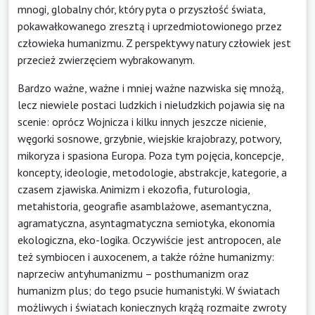
mnogi, globalny chór, który pyta o przyszłość świata,
pokawałkowanego zresztą i uprzedmiotowionego przez
człowieka humanizmu. Z perspektywy natury człowiek jest
przecież zwierzęciem wybrakowanym.
Bardzo ważne, ważne i mniej ważne nazwiska się mnożą,
lecz niewiele postaci ludzkich i nieludzkich pojawia się na
scenie: oprócz Wojnicza i kilku innych jeszcze nicienie,
węgorki sosnowe, grzybnie, wiejskie krajobrazy, potwory,
mikoryza i spasiona Europa. Poza tym pojęcia, koncepcje,
koncepty, ideologie, metodologie, abstrakcje, kategorie, a
czasem zjawiska. Animizm i ekozofia, futurologia,
metahistoria, geografie asamblażowe, asemantyczna,
agramatyczna, asyntagmatyczna semiotyka, ekonomia
ekologiczna, eko-logika. Oczywiście jest antropocen, ale
też symbiocen i auxocenem, a także różne humanizmy:
naprzeciw antyhumanizmu – posthumanizm oraz
humanizm plus; do tego psucie humanistyki. W światach
możliwych i światach koniecznych krążą rozmaite zwroty