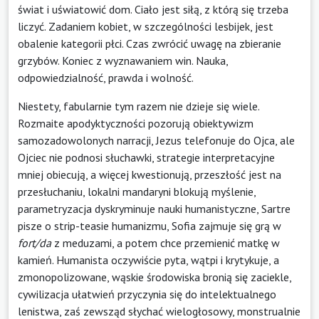
świat i uświatowić dom. Ciało jest siłą, z którą się trzeba
liczyć. Zadaniem kobiet, w szczególności lesbijek, jest
obalenie kategorii płci. Czas zwrócić uwagę na zbieranie
grzybów. Koniec z wyznawaniem win. Nauka,
odpowiedzialność, prawda i wolność.
Niestety, fabularnie tym razem nie dzieje się wiele.
Rozmaite apodyktyczności pozorują obiektywizm
samozadowolonych narracji, Jezus telefonuje do Ojca, ale
Ojciec nie podnosi słuchawki, strategie interpretacyjne
mniej obiecują, a więcej kwestionują, przeszłość jest na
przesłuchaniu, lokalni mandaryni blokują myślenie,
parametryzacja dyskryminuje nauki humanistyczne, Sartre
pisze o strip-teasie humanizmu, Sofia zajmuje się grą w
fort/da
z meduzami, a potem chce przemienić matkę w
kamień. Humanista oczywiście pyta, wątpi i krytykuje, a
zmonopolizowane, wąskie środowiska bronią się zaciekle,
cywilizacja ułatwień przyczynia się do intelektualnego
lenistwa, zaś zewsząd słychać wielogłosowy, monstrualnie