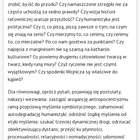
zrobić, by iść do przodu? Czy namaszczone strzępki nie za
często uchodzą za sedno prawdy? Czy wizja historii
ratowniczej uratuje przyszłość? Czy humanistyka jest
polityczna? Czy ci, co piszą, piszą zawsze o tym, na czym
się znają na serio? Czy mierzymy to, co cenimy, czy cenimy
to, co mierzalne? Po co nam gonitwa za punktami? Czy
napięcia z marginesem nie są szansą na katharsis
kulturowe? Co powiemy drugiemu człowiekowi twarzą w
twarz, kiedy runą mury? Czyż ryczenie nie jest czymś
wyjątkowym? Czy spodenki Wojnicza są właściwe do
kąpieli?
Dla równowagi, oprócz pytań, pojawiają się postulaty,
nakazy i wezwania: zastąpić arogancję antropocentryzmu
ramą pojęciową myślenia symbiotycznego; zahamować
autodegradację humanistyki; odróżnić logikę myślenia od
etyki myślenia; szukać trzeciej dynamicznej drogi; odrzucać
obiektywizujący dystans; przejść ku płynności,
procesualności, relacyjności i nomadyczności; udomowić