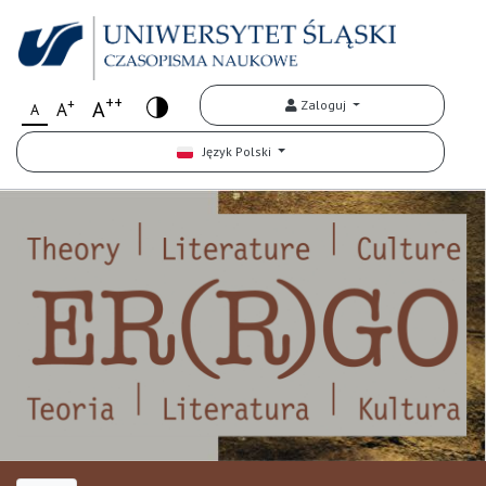
++
+
A
Zaloguj
A
A
Język Polski