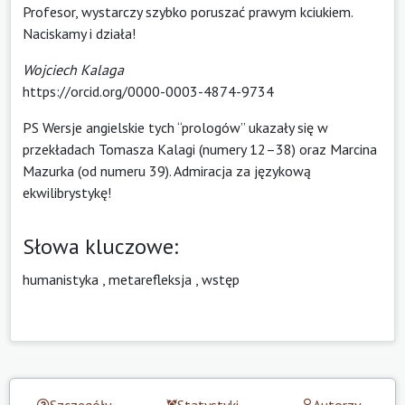
Profesor, wystarczy szybko poruszać prawym kciukiem.
Naciskamy i działa!
Wojciech Kalaga
https://orcid.org/0000-0003-4874-9734
PS Wersje angielskie tych “prologów” ukazały się w
przekładach Tomasza Kalagi (numery 12–38) oraz Marcina
Mazurka (od numeru 39). Admiracja za językową
ekwilibrystykę!
Słowa kluczowe:
humanistyka
,
metarefleksja
,
wstęp
Szczegóły
Statystyki
Autorzy