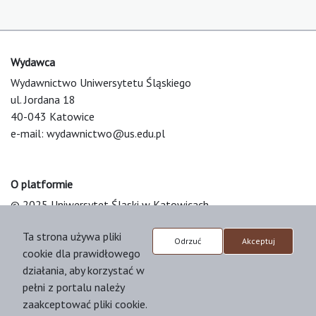
Wydawca
Wydawnictwo Uniwersytetu Śląskiego
ul. Jordana 18
40-043 Katowice
e-mail:
wydawnictwo@us.edu.pl
O platformie
© 2025 Uniwersytet Śląski w Katowicach
Support & Customization by LIBCOM
Ta strona używa pliki
Platform & Workflow by OJS/PKP
Odrzuć
Akceptuj
cookie dla prawidłowego
działania, aby korzystać w
pełni z portalu należy
zaakceptować pliki cookie.