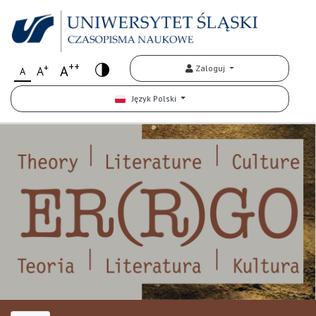
++
+
A
Zaloguj
A
A
Język Polski