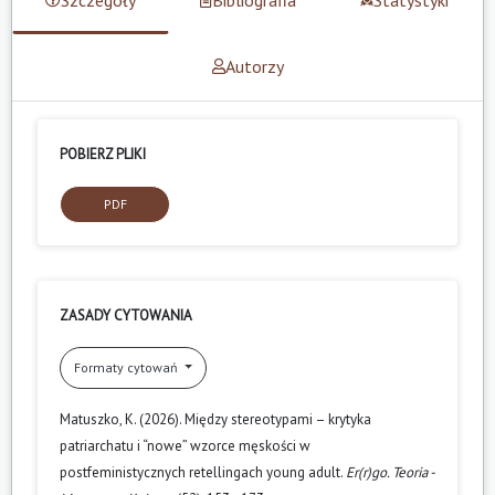
Autorzy
POBIERZ PLIKI
PDF
ZASADY CYTOWANIA
Formaty cytowań
Matuszko, K. (2026). Między stereotypami – krytyka
patriarchatu i “nowe” wzorce męskości w
postfeministycznych retellingach young adult.
Er(r)go. Teoria -