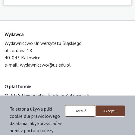
Wydawca
Wydawnictwo Uniwersytetu Śląskiego
ul. Jordana 18
40-043 Katowice
e-mail:
wydawnictwo@us.edu.pl
O platformie
© 2025 Uniwersytet Śląski w Katowicach
Support & Customization by LIBCOM
Ta strona używa pliki
Platform & Workflow by OJS/PKP
Odrzuć
Akceptuj
cookie dla prawidłowego
działania, aby korzystać w
pełni z portalu należy