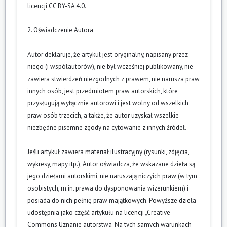
licencji CC BY-SA 4.0.
2. Oświadczenie Autora
Autor deklaruje, że artykuł jest oryginalny, napisany przez
niego (i współautorów), nie był wcześniej publikowany, nie
zawiera stwierdzeń niezgodnych z prawem, nie narusza praw
innych osób, jest przedmiotem praw autorskich, które
przysługują wyłącznie autorowi i jest wolny od wszelkich
praw osób trzecich, a także, że autor uzyskał wszelkie
niezbędne pisemne zgody na cytowanie z innych źródeł.
Jeśli artykuł zawiera materiał ilustracyjny (rysunki, zdjęcia,
wykresy, mapy itp.), Autor oświadcza, że wskazane dzieła są
jego dziełami autorskimi, nie naruszają niczyich praw (w tym
osobistych, m.in. prawa do dysponowania wizerunkiem) i
posiada do nich pełnię praw majątkowych. Powyższe dzieła
udostępnia jako część artykułu na licencji „Creative
Commons Uznanie autorstwa-Na tych samych warunkach