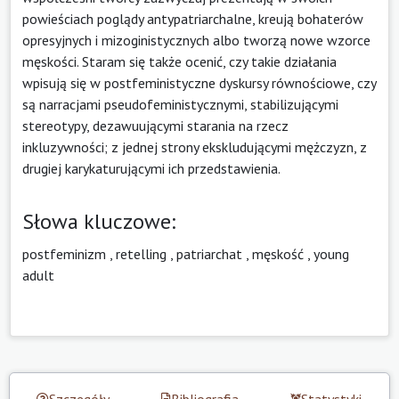
powieściach poglądy antypatriarchalne, kreują bohaterów
opresyjnych i mizoginistycznych albo tworzą nowe wzorce
męskości. Staram się także ocenić, czy takie działania
wpisują się w postfeministyczne dyskursy równościowe, czy
są narracjami pseudofeministycznymi, stabilizującymi
stereotypy, dezawuującymi starania na rzecz
inkluzywności; z jednej strony ekskludującymi mężczyzn, z
drugiej karykaturującymi ich przedstawienia.
Słowa kluczowe:
postfeminizm
,
retelling
,
patriarchat
,
męskość
,
young
adult
Szczegóły
Bibliografia
Statystyki