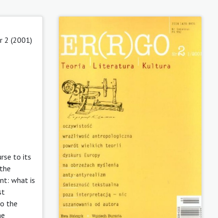
r 2 (2001)
rse to its
 the
nt: what is
st
to the
he