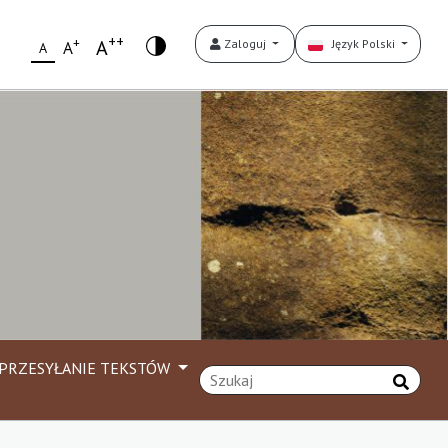
++
+
A
Zaloguj
Język Polski
A
A
PRZESYŁANIE TEKSTÓW