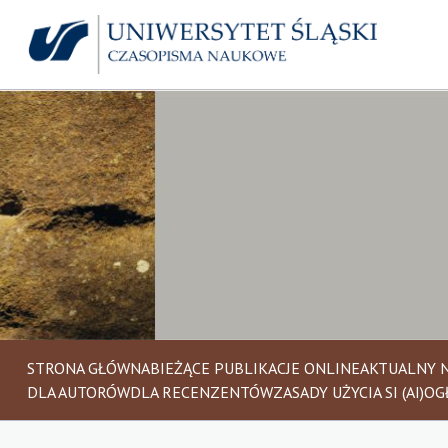
STRONA GŁÓWNA
BIEŻĄCE PUBLIKACJE ONLINE
AKTUALNY 
DLA AUTORÓW
DLA RECENZENTÓW
ZASADY UŻYCIA SI (AI)
OG