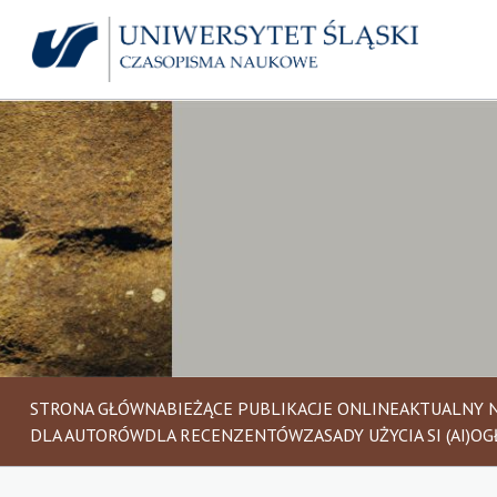
STRONA GŁÓWNA
BIEŻĄCE PUBLIKACJE ONLINE
AKTUALNY 
DLA AUTORÓW
DLA RECENZENTÓW
ZASADY UŻYCIA SI (AI)
OG