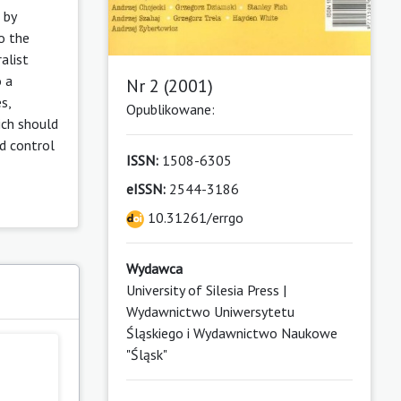
 by
o the
alist
o a
Nr 2 (2001)
s,
Opublikowane:
ich should
ld control
ISSN:
1508-6305
eISSN:
2544-3186
10.31261/errgo
Wydawca
University of Silesia Press |
Wydawnictwo Uniwersytetu
Śląskiego i Wydawnictwo Naukowe
"Śląsk"