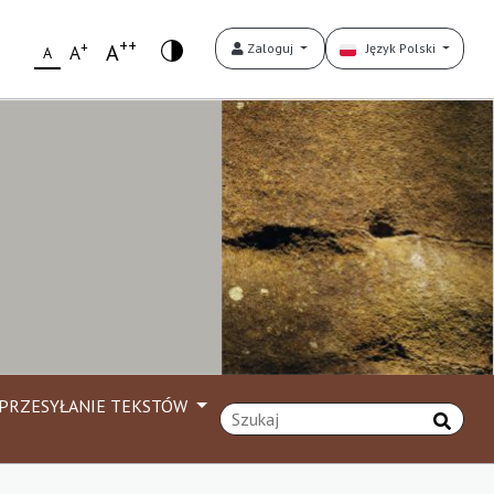
++
+
A
Zaloguj
Język Polski
A
A
PRZESYŁANIE TEKSTÓW