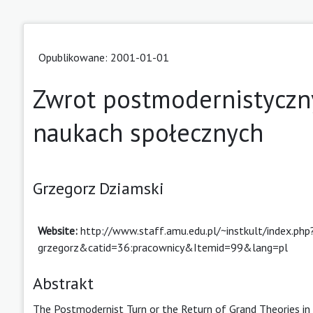
Opublikowane: 2001-01-01
Zwrot postmodernistyczny
naukach społecznych
Grzegorz Dziamski
Website:
http://www.staff.amu.edu.pl/~instkult/index.p
grzegorz&catid=36:pracownicy&Itemid=99&lang=pl
Abstrakt
The Postmodernist Turn or the Return of Grand Theories in S