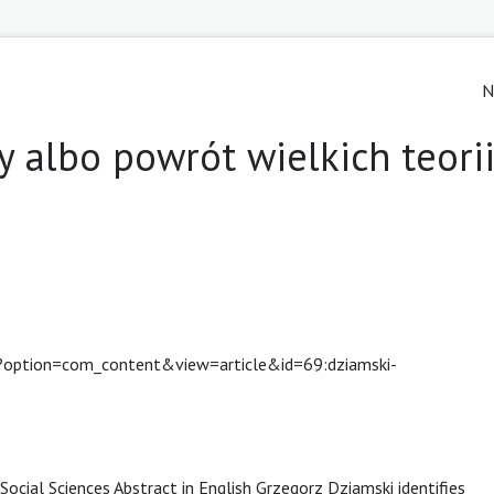
N
 albo powrót wielkich teori
hp?option=com_content&view=article&id=69:dziamski-
ocial Sciences Abstract in English Grzegorz Dziamski identifies