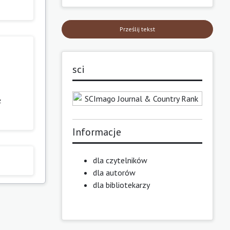
Prześlij tekst
sci
z
Informacje
dla czytelników
dla autorów
dla bibliotekarzy