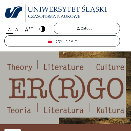
++
+
A
Zaloguj
A
A
Język Polski