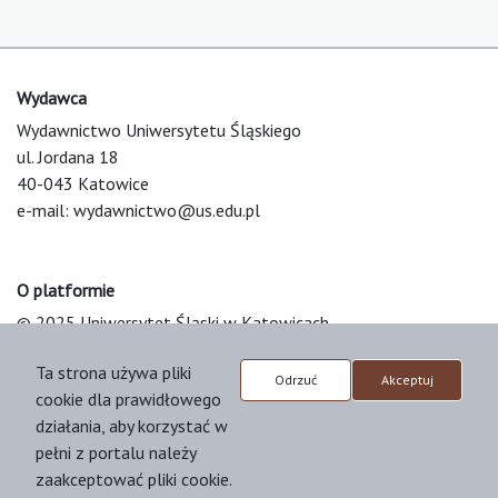
Wydawca
Wydawnictwo Uniwersytetu Śląskiego
ul. Jordana 18
40-043 Katowice
e-mail:
wydawnictwo@us.edu.pl
O platformie
© 2025 Uniwersytet Śląski w Katowicach
Support & Customization by LIBCOM
Ta strona używa pliki
Platform & Workflow by OJS/PKP
Odrzuć
Akceptuj
cookie dla prawidłowego
działania, aby korzystać w
pełni z portalu należy
zaakceptować pliki cookie.