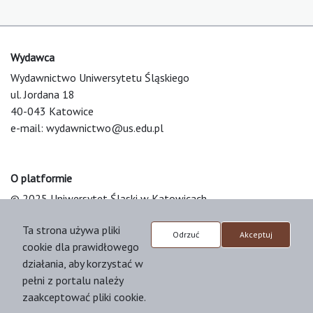
Wydawca
Wydawnictwo Uniwersytetu Śląskiego
ul. Jordana 18
40-043 Katowice
e-mail:
wydawnictwo@us.edu.pl
O platformie
© 2025 Uniwersytet Śląski w Katowicach
Support & Customization by LIBCOM
Ta strona używa pliki
Platform & Workflow by OJS/PKP
Odrzuć
Akceptuj
cookie dla prawidłowego
działania, aby korzystać w
pełni z portalu należy
zaakceptować pliki cookie.