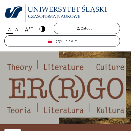
++
+
A
Zaloguj
A
A
Język Polski