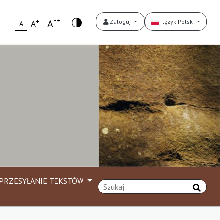
++
+
A
Zaloguj
Język Polski
A
A
PRZESYŁANIE TEKSTÓW