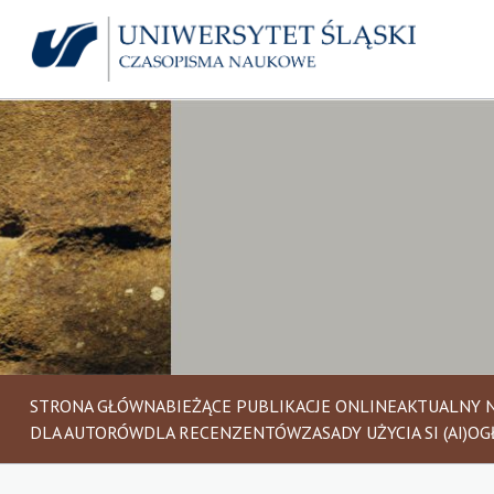
STRONA GŁÓWNA
BIEŻĄCE PUBLIKACJE ONLINE
AKTUALNY 
DLA AUTORÓW
DLA RECENZENTÓW
ZASADY UŻYCIA SI (AI)
OG