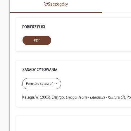
Szczegóły
POBIERZ PLIKI
PDF
ZASADY CYTOWANIA
Formaty cytowań
Kalaga, W. (2003). Er(r)rgo.
Er(r)go. Teoria - Literatura - Kultura
, (7). 