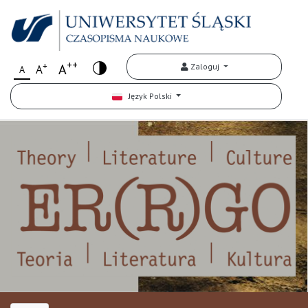
++
+
A
Zaloguj
A
A
Język Polski