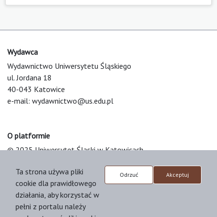
Wydawca
Wydawnictwo Uniwersytetu Śląskiego
ul. Jordana 18
40-043 Katowice
e-mail:
wydawnictwo@us.edu.pl
O platformie
© 2025 Uniwersytet Śląski w Katowicach
Support & Customization by LIBCOM
Ta strona używa pliki
Platform & Workflow by OJS/PKP
Odrzuć
Akceptuj
cookie dla prawidłowego
działania, aby korzystać w
pełni z portalu należy