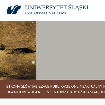
STRONA GŁÓWNA
BIEŻĄCE PUBLIKACJE ONLINE
AKTUALNY 
DLA AUTORÓW
DLA RECENZENTÓW
ZASADY UŻYCIA SI (AI)
OG