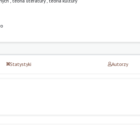
nych
,
teoria literatury
,
teoria kultury
wo
Statystyki
Autorzy