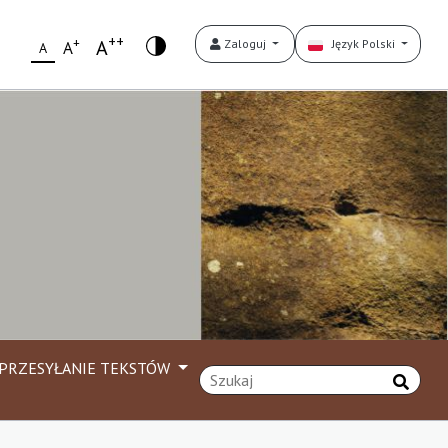
++
+
A
Zaloguj
Język Polski
A
A
PRZESYŁANIE TEKSTÓW