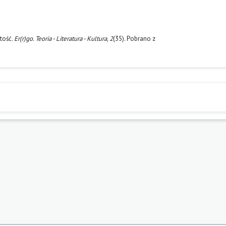
rtość.
Er(r)go. Teoria - Literatura - Kultura
,
2
(35). Pobrano z