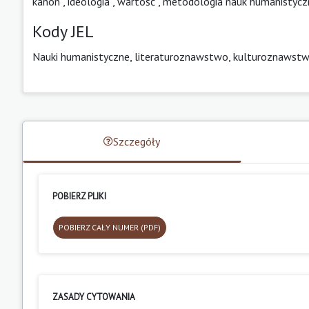
kanon
,
ideologia
,
wartość
,
metodologia nauk humanistycz
Kody JEL
Nauki humanistyczne, literaturoznawstwo, kulturoznawst
Szczegóły
POBIERZ PLIKI
POBIERZ CAŁY NUMER (PDF)
ZASADY CYTOWANIA