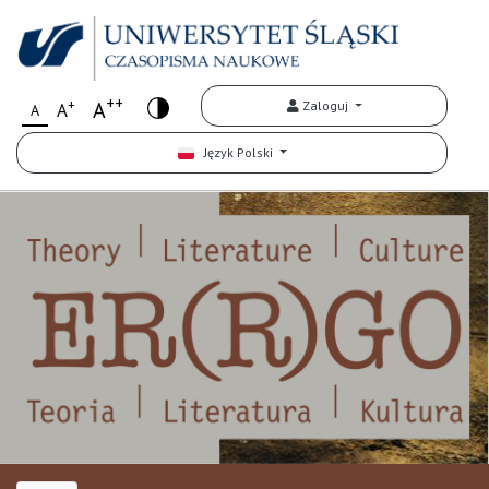
++
+
A
Zaloguj
A
A
Język Polski